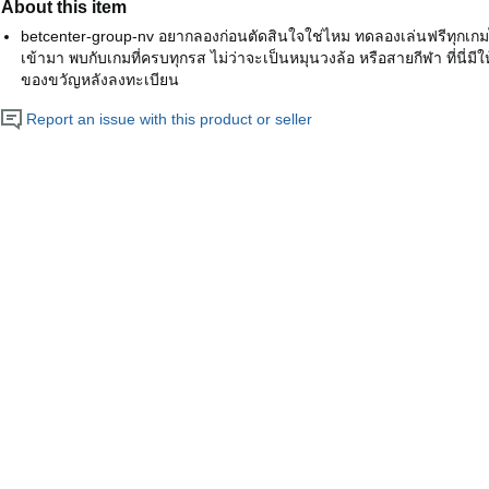
About this item
betcenter-group-nv อยากลองก่อนตัดสินใจใช่ไหม ทดลองเล่นฟรีทุกเกมได้ท
เข้ามา พบกับเกมที่ครบทุกรส ไม่ว่าจะเป็นหมุนวงล้อ หรือสายกีฬา ที่นี่ม
ของขวัญหลังลงทะเบียน
Report an issue with this product or seller