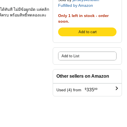
Fulfilled by Amazon
ันที ไม่มีข้อผูกมัด แค่คลิก
ีให้ครบ พร้อมสิทธิ์ทดลองและ
Only 1 left in stock - order
soon.
Add to cart
Add to List
Other sellers on Amazon
$
335
99
Used (4) from