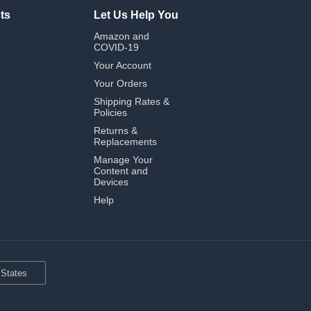
ts
Let Us Help You
Amazon and
COVID-19
Your Account
Your Orders
Shipping Rates &
Policies
Returns &
Replacements
Manage Your
Content and
Devices
Help
 States