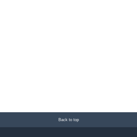
Back to top