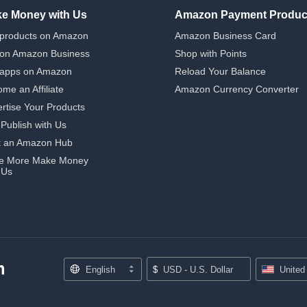
e Money with Us
Amazon Payment Produc
 products on Amazon
Amazon Business Card
 on Amazon Business
Shop with Points
 apps on Amazon
Reload Your Balance
me an Affiliate
Amazon Currency Converter
rtise Your Products
-Publish with Us
t an Amazon Hub
e More Make Money
 Us
English
$
USD - U.S. Dollar
United