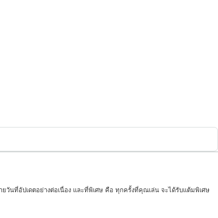
ที่อัปเดตอย่างต่อเนื่อง และที่พิเศษ คือ ทุกครั้งที่คุณเล่น จะได้รับแต้มพิเศษ