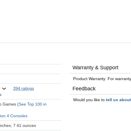
Warranty & Support
Product Warranty: For warranty
Feedback
394 ratings
s
Would you like to
tell us abou
eo Games (
See Top 100 in
tion 4 Consoles
 inches; 7.41 ounces