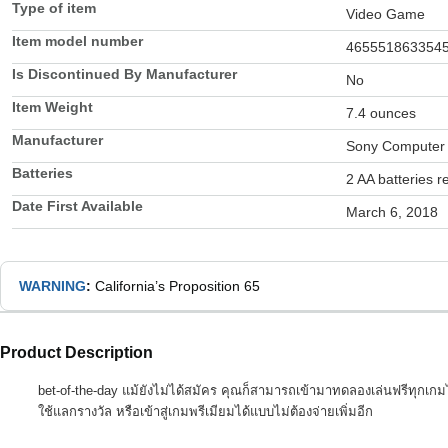
Type of item
Video Game
Item model number
465551863354
Is Discontinued By Manufacturer
No
Item Weight
7.4 ounces
Manufacturer
Sony Computer 
Batteries
2 AA batteries r
Date First Available
March 6, 2018
WARNING
:
California’s Proposition 65
Product Description
bet-of-the-day แม้ยังไม่ได้สมัคร คุณก็สามารถเข้ามาทดลองเล่นฟรีทุกเกมได้ 
ใช้แลกรางวัล หรือเข้าสู่เกมพรีเมียมได้แบบไม่ต้องจ่ายเพิ่มอีก