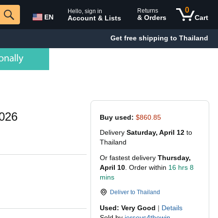
0
Returns
Hello, sign in
EN
& Orders
Cart
Account & Lists
Get free shipping to Thailand
2026
Buy used:
$860.85
Delivery
Saturday, April 12
to
Thailand
Or fastest delivery
Thursday,
April 10
. Order within
16 hrs 8
mins
Deliver to
Thailand
Used: Very Good
|
Details
Sold by
jerseys4thewin