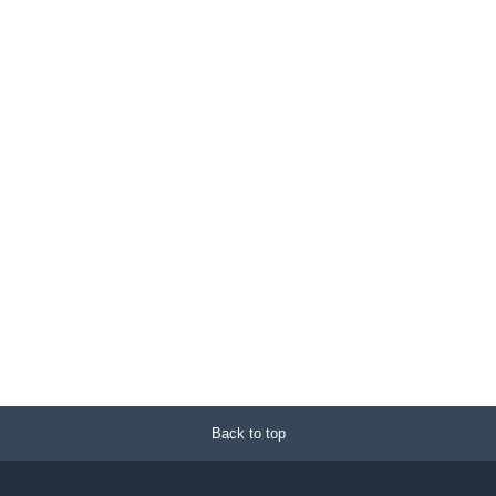
Back to top