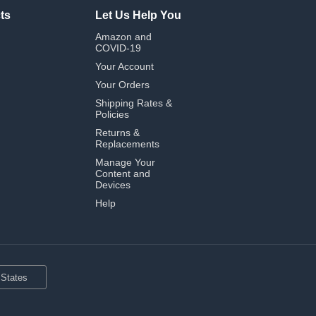
ts
Let Us Help You
Amazon and
COVID-19
Your Account
Your Orders
Shipping Rates &
Policies
Returns &
Replacements
Manage Your
Content and
Devices
Help
 States