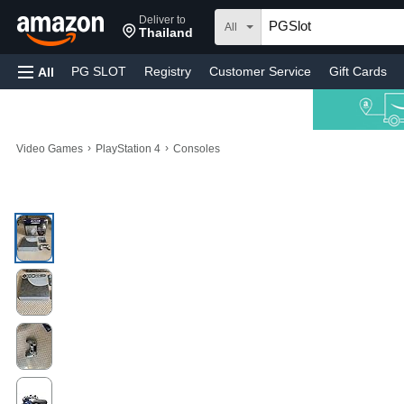
Deliver to
All
Thailand
PG SLOT
Registry
Customer Service
Gift Cards
All
›
›
Video Games
PlayStation 4
Consoles