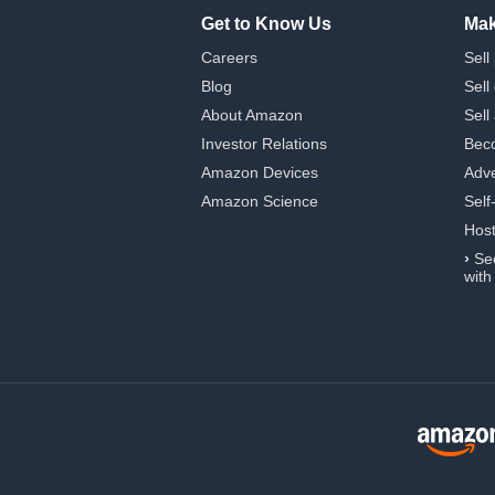
Get to Know Us
Mak
Careers
Sell
Blog
Sell
About Amazon
Sell
Investor Relations
Beco
Amazon Devices
Adve
Amazon Science
Self
Hos
›
Se
with