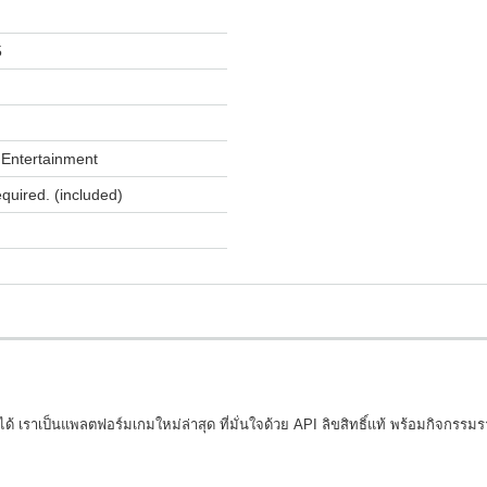
5
Entertainment
equired. (included)
เราเป็นแพลตฟอร์มเกมใหม่ล่าสุด ที่มั่นใจด้วย API ลิขสิทธิ์แท้ พร้อมกิจกรรมรายวัน