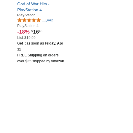
God of War Hits -
PlayStation 4
PlayStation
11,442
PlayStation 4
-18%
16
$
43
List:
$19.99
Get it as soon as
Friday, Apr
11
FREE Shipping on orders
over $35 shipped by Amazon