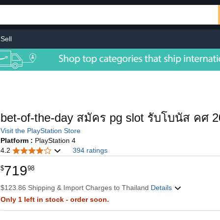
Sell
bet-of-the-day สมัคร pg slot รับโบนัส คศ 
Visit the PlayStation Store
Platform :
PlayStation 4
4.2
394 ratings
719
$
98
$123.86 Shipping & Import Charges to Thailand
Details
Only 1 left in stock - order soon.