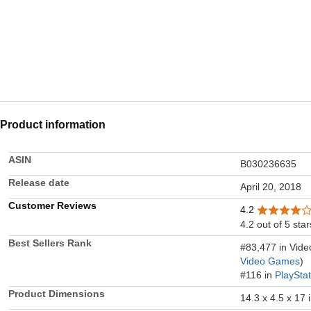
Product information
ASIN
B030236635
Release date
April 20, 2018
Customer Reviews
4.2
4.2 out of 5 star
Best Sellers Rank
#83,477 in Vid
Video Games
)
#116 in
PlaySta
Product Dimensions
14.3 x 4.5 x 17