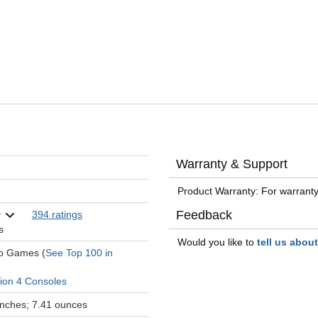
Warranty & Support
Product Warranty: For warranty
Feedback
394 ratings
s
Would you like to
tell us abou
eo Games (
See Top 100 in
tion 4 Consoles
 inches; 7.41 ounces