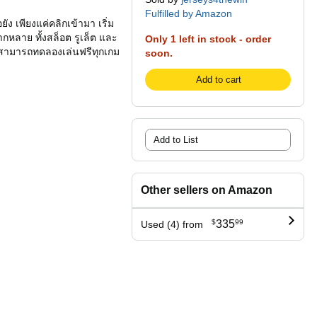
Fulfilled by Amazon
ง เพียงแค่คลิกเข้ามา เริ่ม
กหลาย ทั้งสล็อต รูเล็ต และ
Only 1 left in stock - order
ก็สามารถทดลองเล่นฟรีทุกเกม
soon.
Add to cart
Add to List
Other sellers on Amazon
$
335
99
Used (4) from