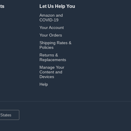
ts
Let Us Help You
Amazon and
COVID-19
Your Account
Your Orders
Shipping Rates &
Policies
Returns &
Replacements
Manage Your
Content and
Devices
Help
 States