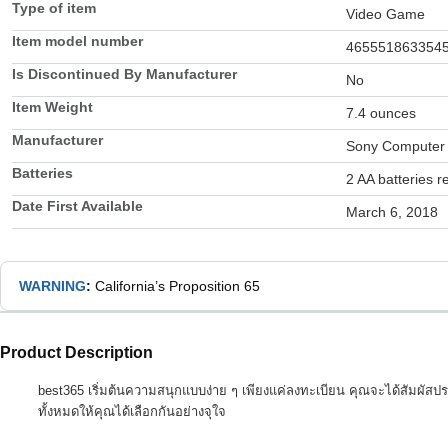
Type of item
Video Game
Item model number
465551863354
Is Discontinued By Manufacturer
No
Item Weight
7.4 ounces
Manufacturer
Sony Computer 
Batteries
2 AA batteries r
Date First Available
March 6, 2018
WARNING
:
California’s Proposition 65
Product Description
best365 เริ่มต้นความสนุกแบบง่าย ๆ เพียงแค่ลงทะเบียน คุณจะได้สัมผัสป
ทั้งหมดให้คุณได้เลือกกันอย่างจุใจ