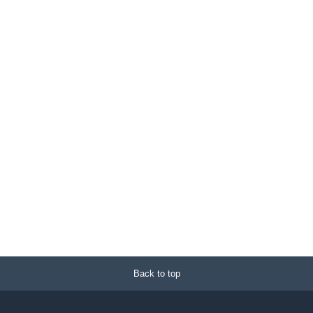
Back to top