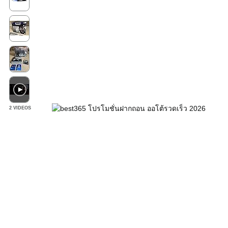
2 VIDEOS