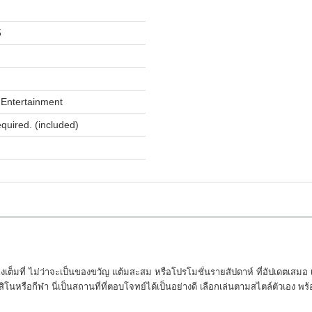
5
Entertainment
equired. (included)
เต็มที่ ไม่ว่าจะเป็นของขวัญ แต้มสะสม หรือโปรโมชั่นรายสัปดาห์ ที่อัปเดตเสมอ
รือกีฬา นี่เป็นสถานที่ที่ตอบโจทย์ได้เป็นอย่างดี เลือกเล่นตามสไตล์ตัวเอง