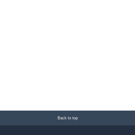
Back to top