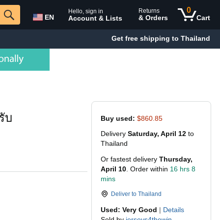
0
Returns
Hello, sign in
EN
& Orders
Cart
Account & Lists
Get free shipping to Thailand
รับ
Buy used:
$860.85
Delivery
Saturday, April 12
to
Thailand
Or fastest delivery
Thursday,
April 10
. Order within
16 hrs 8
mins
Deliver to
Thailand
Used: Very Good
|
Details
Sold by
jerseys4thewin