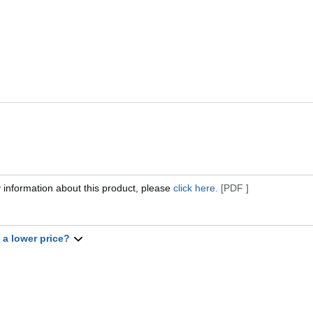
 information about this product, please
click here.
[PDF ]
t a lower price?