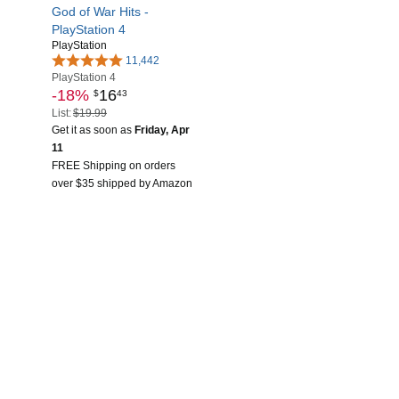
God of War Hits -
PlayStation 4
PlayStation
11,442
PlayStation 4
-18%
16
$
43
List:
$19.99
Get it as soon as
Friday, Apr
11
FREE Shipping on orders
over $35 shipped by Amazon