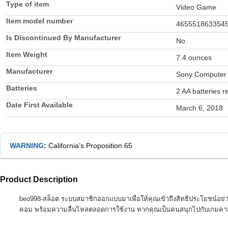
Type of item
Video Game
Item model number
465551863354
Is Discontinued By Manufacturer
No
Item Weight
7.4 ounces
Manufacturer
Sony Computer 
Batteries
2 AA batteries r
Date First Available
March 6, 2018
WARNING
:
California’s Proposition 65
Product Description
beo998-สล็อต ระบบสมาชิกออกแบบมาเพื่อให้คุณเข้าถึงสิทธิประโยชน์อย่าง
คอม พร้อมความลื่นไหลตลอดการใช้งาน หากคุณเป็นคนสนุกไปกับเกมคาสิโนห