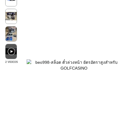
2 VIDEOS