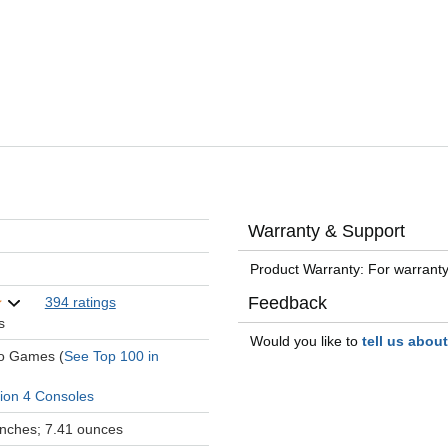
Warranty & Support
Product Warranty: For warranty
Feedback
394 ratings
s
Would you like to
tell us abou
eo Games (
See Top 100 in
tion 4 Consoles
 inches; 7.41 ounces