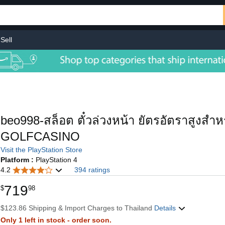
Sell
beo998-สล็อต ตั๋วล่วงหน้า ยัตรอัตราสูงสำห
GOLFCASINO
Visit the PlayStation Store
Platform :
PlayStation 4
4.2
394 ratings
719
$
98
$123.86 Shipping & Import Charges to Thailand
Details
Only 1 left in stock - order soon.