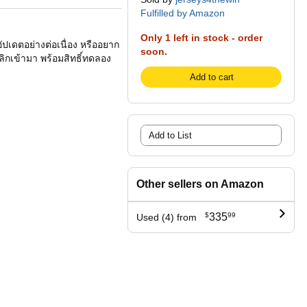
Fulfilled by Amazon
Only 1 left in stock - order
ัปเดตอย่างต่อเนื่อง หรืออยาก
soon.
ลิกเข้ามา พร้อมสิทธิ์ทดลอง
Add to cart
Add to List
Other sellers on Amazon
$
335
99
Used (4) from