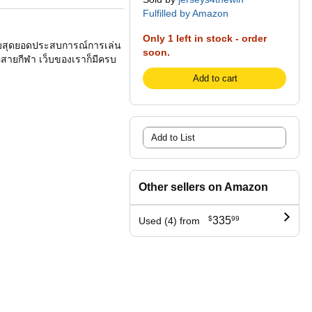
Fulfilled by Amazon
Only 1 left in stock - order
ุกกับสุดยอดประสบการณ์การเล่น
soon.
ือสายกีฬา เว็บของเราก็มีครบ
Add to cart
Add to List
Other sellers on Amazon
$
335
99
Used (4) from