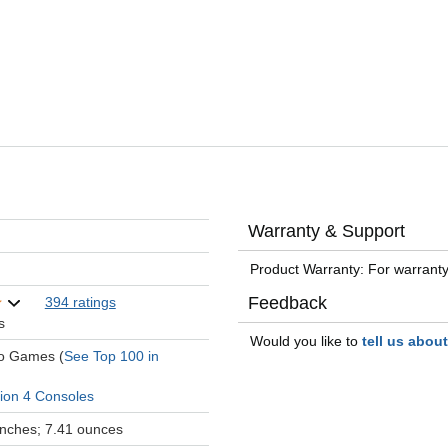
Warranty & Support
Product Warranty: For warranty
Feedback
394 ratings
s
Would you like to
tell us abou
eo Games (
See Top 100 in
tion 4 Consoles
 inches; 7.41 ounces