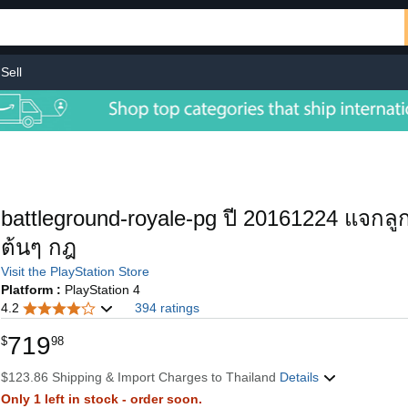
Sell
battleground-royale-pg ปี 20161224 แจกลูกป
ต้นๆ กฎ
Visit the PlayStation Store
Platform :
PlayStation 4
4.2
394 ratings
719
$
98
$123.86 Shipping & Import Charges to Thailand
Details
Only 1 left in stock - order soon.