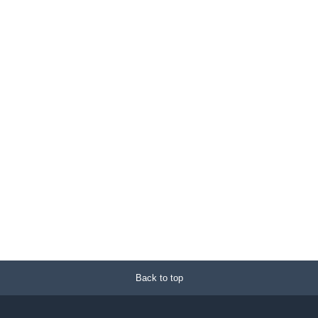
Back to top