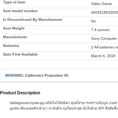
Type of item
Video Game
Item model number
465551863354
Is Discontinued By Manufacturer
No
Item Weight
7.4 ounces
Manufacturer
Sony Computer 
Batteries
2 AA batteries r
Date First Available
March 6, 2018
WARNING
:
California’s Proposition 65
Product Description
battleground-royale-pg แม้ยังไม่ได้สมัคร คุณก็สามารถทราบข้อมูล เกม
ผูกมัด เพียงแค่คลิกเข้ามา เรายังมีระบบใหม่ล่าสุด มั่นใจด้วย API ลิขสิทธิ์