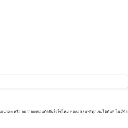
นอนาคต หรือ อยากลองก่อนตัดสินใจใช่ไหม ทดลองเล่นฟรีทุกเกมได้ทันที ไม่มีข้อ