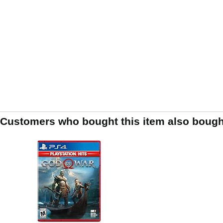
Customers who bought this item also bough