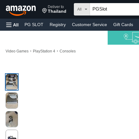
Deliver to
All
Thailand
PG SLOT
Registry
Customer Service
Gift Cards
All
›
›
Video Games
PlayStation 4
Consoles