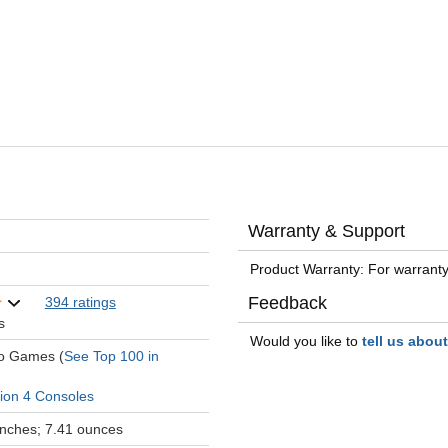
Warranty & Support
Product Warranty: For warranty
Feedback
394 ratings
s
Would you like to
tell us abou
eo Games (
See Top 100 in
tion 4 Consoles
 inches; 7.41 ounces