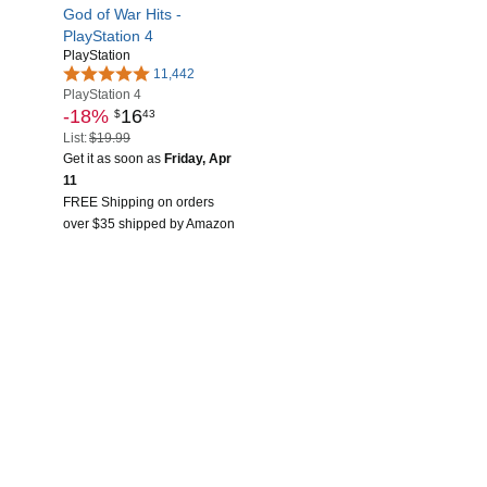
God of War Hits -
PlayStation 4
PlayStation
11,442
PlayStation 4
-18%
16
$
43
List:
$19.99
Get it as soon as
Friday, Apr
11
FREE Shipping on orders
over $35 shipped by Amazon