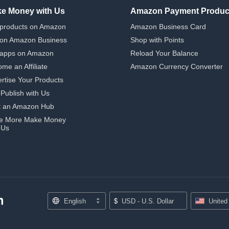
e Money with Us
Amazon Payment Produc
 products on Amazon
Amazon Business Card
 on Amazon Business
Shop with Points
 apps on Amazon
Reload Your Balance
me an Affiliate
Amazon Currency Converter
rtise Your Products
-Publish with Us
t an Amazon Hub
e More Make Money
 Us
English
$
USD - U.S. Dollar
United