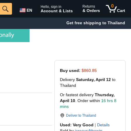
0
Returns
Hello, sign in
EN
& Orders
Cart
Account & Lists
Get free shipping to Thailand
Buy used:
$860.85
Delivery
Saturday, April 12
to
Thailand
Or fastest delivery
Thursday,
April 10
. Order within
16 hrs 8
mins
Deliver to
Thailand
Used: Very Good
|
Details
Sold by
jerseys4thewin