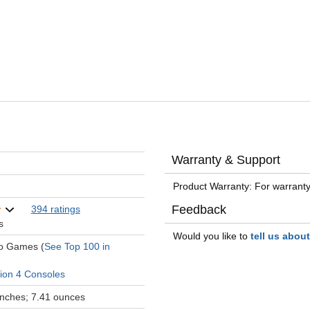
Warranty & Support
Product Warranty: For warranty
Feedback
394 ratings
s
Would you like to
tell us abou
eo Games (
See Top 100 in
tion 4 Consoles
 inches; 7.41 ounces