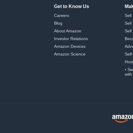
Get to Know Us
Mak
Careers
Sell
Blog
Sell
About Amazon
Sell
Investor Relations
Beco
Amazon Devices
Adve
Amazon Science
Self
Hos
›
Se
with