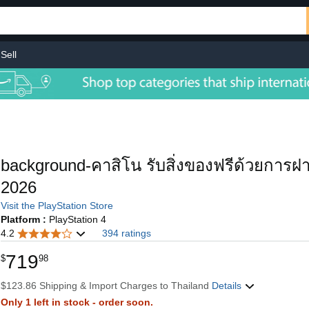
Sell
background-คาสิโน รับสิ่งของฟรีด้วยการฝาก
2026
Visit the PlayStation Store
Platform :
PlayStation 4
4.2
394 ratings
719
$
98
$123.86 Shipping & Import Charges to Thailand
Details
Only 1 left in stock - order soon.