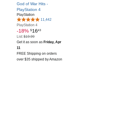
God of War Hits -
PlayStation 4
PlayStation
11,442
PlayStation 4
-18%
16
$
43
List:
$19.99
Get it as soon as
Friday, Apr
11
FREE Shipping on orders
over $35 shipped by Amazon