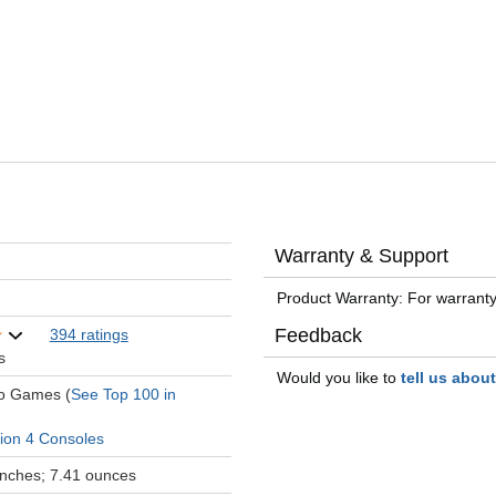
Warranty & Support
Product Warranty: For warranty
Feedback
394 ratings
s
Would you like to
tell us abou
eo Games (
See Top 100 in
tion 4 Consoles
 inches; 7.41 ounces