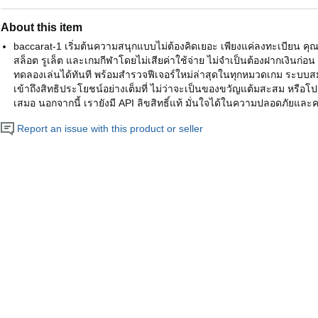
About this item
baccarat-1 เริ่มต้นความสนุกแบบไม่ต้องคิดเยอะ เพียงแค่ลงทะเบียน คุ
สล็อต รูเล็ต และเกมกีฬาโดยไม่เสียค่าใช้จ่าย ไม่จำเป็นต้องฝากเงินก่อ
ทดลองเล่นได้ทันที พร้อมสำรวจฟีเจอร์ใหม่ล่าสุดในทุกหมวดเกม ระบบส
เข้าถึงสิทธิประโยชน์อย่างเต็มที่ ไม่ว่าจะเป็นของขวัญแต้มสะสม หรือโป
เสมอ นอกจากนี้ เรายังมี API ลิขสิทธิ์แท้ มั่นใจได้ในความปลอดภัยและ
Report an issue with this product or seller