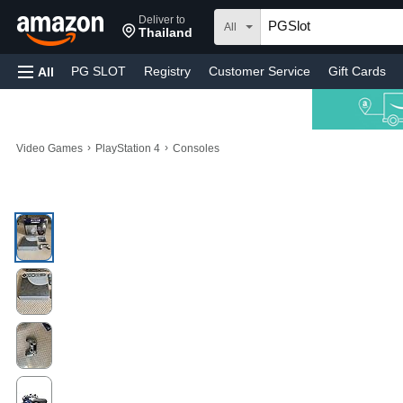
Deliver to
All
Thailand
PG SLOT
Registry
Customer Service
Gift Cards
All
›
›
Video Games
PlayStation 4
Consoles