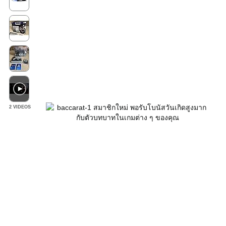
2 VIDEOS