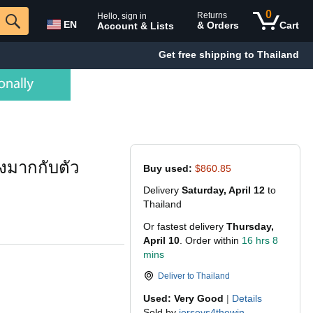
0
Returns
Hello, sign in
EN
& Orders
Cart
Account & Lists
Get free shipping to Thailand
ูงมากกับตัว
Buy used:
$860.85
Delivery
Saturday, April 12
to
Thailand
Or fastest delivery
Thursday,
April 10
. Order within
16 hrs 8
mins
Deliver to
Thailand
Used: Very Good
|
Details
Sold by
jerseys4thewin