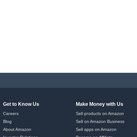
Get to Know Us
Make Money with Us
Careers
Sell products on Amazon
Blog
Sell on Amazon Business
About Amazon
Sell apps on Amazon