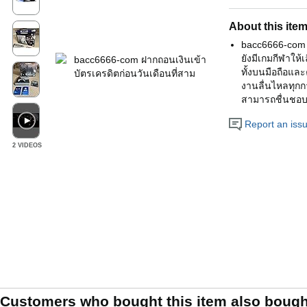
About this ite
bacc6666-com ท
ยังมีเกมกีฬาให
ทั้งบนมือถือแล
งานลื่นไหลทุกก
สามารถชื่นชอบที
Report an issue
2 VIDEOS
Customers who bought this item also bough