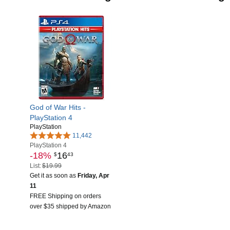
God of War Hits -
PlayStation 4
PlayStation
11,442
PlayStation 4
-18%
16
$
43
List:
$19.99
Get it as soon as
Friday, Apr
11
FREE Shipping on orders
over $35 shipped by Amazon