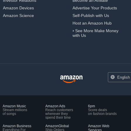
Investor Relations
Become an Affiliate
Amazon Devices
Advertise Your Products
Amazon Science
Self-Publish with Us
Host an Amazon Hub
›
See More Make Money
with Us
English
Amazon Music
Amazon Ads
6pm
Stream millions
Reach customers
Score deals
of songs
wherever they
on fashion brands
spend their time
Amazon Business
AmazonGlobal
Amazon Web
Everything For
Ship Orders
Services