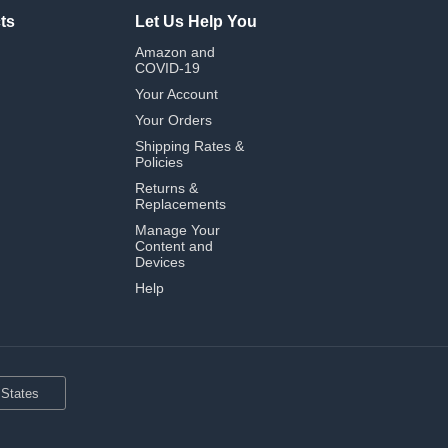
ts
Let Us Help You
Amazon and
COVID-19
Your Account
Your Orders
Shipping Rates &
Policies
Returns &
Replacements
Manage Your
Content and
Devices
Help
 States