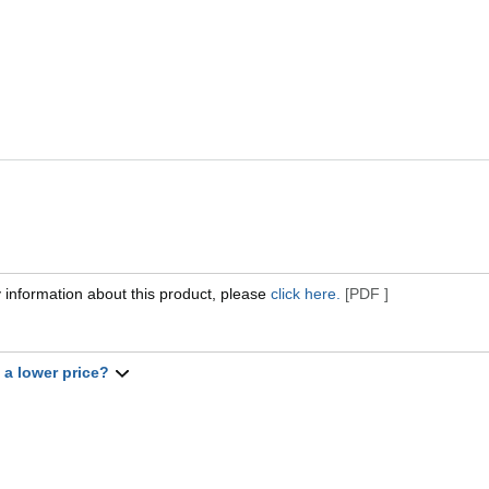
 information about this product, please
click here.
[PDF ]
t a lower price?