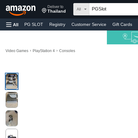
Deliver to
All
Thailand
PG SLOT
Registry
Customer Service
Gift Cards
All
›
›
Video Games
PlayStation 4
Consoles