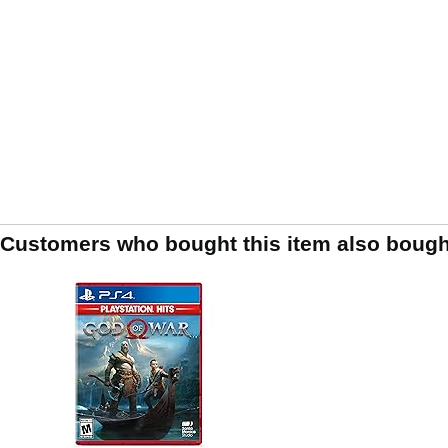
Customers who bought this item also bough