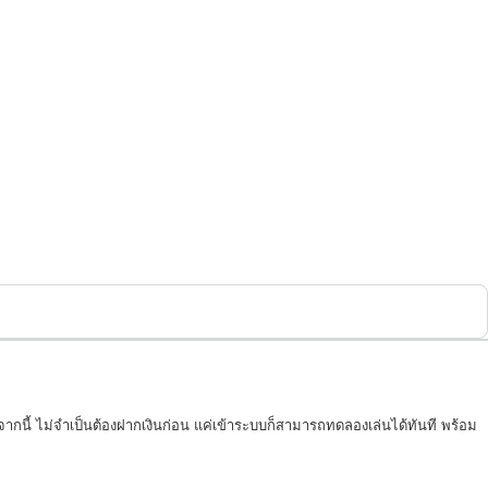
ากนี้ ไม่จำเป็นต้องฝากเงินก่อน แค่เข้าระบบก็สามารถทดลองเล่นได้ทันที พร้อม