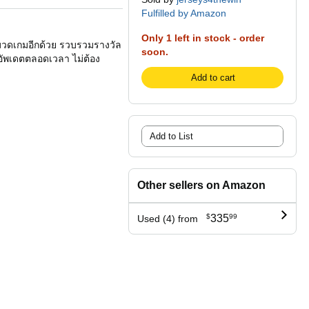
Fulfilled by Amazon
Only 1 left in stock - order
มวดเกมอีกด้วย รวบรวมรางวัล
soon.
อัพเดตตลอดเวลา ไม่ต้อง
Add to cart
Add to List
Other sellers on Amazon
$
335
99
Used (4) from