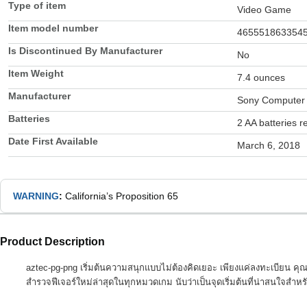
Type of item
Video Game
Item model number
465551863354
Is Discontinued By Manufacturer
No
Item Weight
7.4 ounces
Manufacturer
Sony Computer 
Batteries
2 AA batteries r
Date First Available
March 6, 2018
WARNING
:
California’s Proposition 65
Product Description
aztec-pg-png เริ่มต้นความสนุกแบบไม่ต้องคิดเยอะ เพียงแค่ลงทะเบียน คุณ
สำรวจฟีเจอร์ใหม่ล่าสุดในทุกหมวดเกม นับว่าเป็นจุดเริ่มต้นที่น่าสนใจสำห