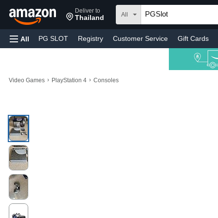
Deliver to
All
Thailand
PG SLOT
Registry
Customer Service
Gift Cards
All
›
›
Video Games
PlayStation 4
Consoles