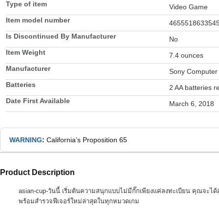
Type of item
Video Game
Item model number
465551863354
Is Discontinued By Manufacturer
No
Item Weight
7.4 ounces
Manufacturer
Sony Computer 
Batteries
2 AA batteries r
Date First Available
March 6, 2018
WARNING
:
California’s Proposition 65
Product Description
asian-cup-วันนี้ เริ่มต้นความสนุกแบบไม่มีกั๊กเพียงแค่ลงทะเบียน คุณจะไ
พร้อมสำรวจฟีเจอร์ใหม่ล่าสุดในทุกหมวดเกม