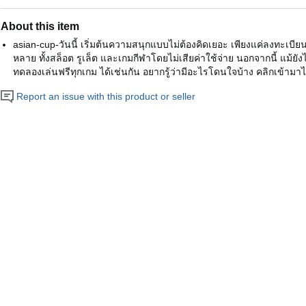
About this item
asian-cup-วันนี้ เริ่มต้นความสนุกแบบไม่ต้องคิดเยอะ เพียงแค่ลงทะเบี
หลาย ทั้งสล็อต รูเล็ต และเกมกีฬาโดยไม่เสียค่าใช้จ่าย นอกจากนี้ แม้ยั
ทดลองเล่นฟรีทุกเกม ได้เช่นกัน อยากรู้ว่ามีอะไรโดนใจบ้าง คลิกเข้ามาไ
Report an issue with this product or seller