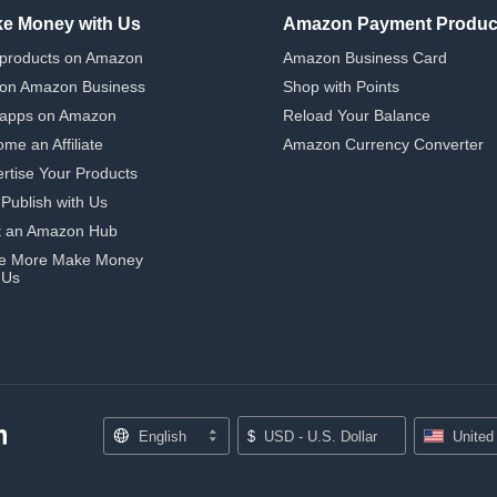
e Money with Us
Amazon Payment Produc
 products on Amazon
Amazon Business Card
 on Amazon Business
Shop with Points
 apps on Amazon
Reload Your Balance
me an Affiliate
Amazon Currency Converter
rtise Your Products
-Publish with Us
t an Amazon Hub
e More Make Money
 Us
English
$
USD - U.S. Dollar
United