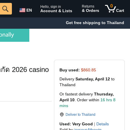
0
Returns
Hello, sign in
EN
& Orders
Cart
Account & Lists
Get free shipping to Thailand
ำกัด 2026 casino
Buy used:
$860.85
Delivery
Saturday, April 12
to
Thailand
Or fastest delivery
Thursday,
April 10
. Order within
16 hrs 8
mins
Deliver to
Thailand
Used: Very Good
|
Details
Sold by
jerseys4thewin