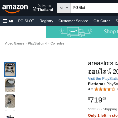
Deliver to
All
Thailand
PG SLOT
Registry
Customer Service
Gift Cards
S
All
›
›
Video Games
PlayStation 4
Consoles
areaslots 
ออนไลน์ 2
Visit the PlayStat
Platform :
PlaySt
4.2
719
$
98
$123.86 Shipping
Only 1 left in st