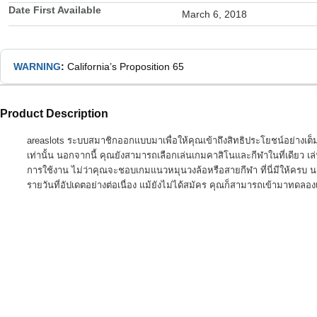
Date First Available
March 6, 2018
WARNING
:
California’s Proposition 65
Product Description
areaslots ระบบสมาชิกออกแบบมาเพื่อให้คุณเข้าถึงสิทธิประโยชน์อย่างเต็ม
เท่านั้น นอกจากนี้ คุณยังสามารถเลือกเล่นเกมคาสิโนและกีฬาในที่เดีย
การใช้งาน ไม่ว่าคุณจะชอบเกมแนวหมุนวงล้อหรือสายกีฬา ที่นี่มีให้ครบ นอ
รายวันที่อัปเดตอย่างต่อเนื่อง แม้ยังไม่ได้สมัคร คุณก็สามารถเข้ามาทดลองเ