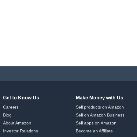
Get to Know Us
Make Money with Us
Careers
Sell products on Amazon
Blog
Sell on Amazon Business
About Amazon
Sell apps on Amazon
Investor Relations
Become an Affiliate