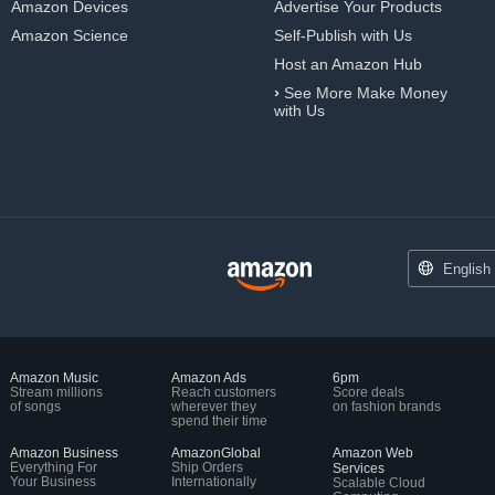
Amazon Devices
Advertise Your Products
Amazon Science
Self-Publish with Us
Host an Amazon Hub
›
See More Make Money
with Us
English
Amazon Music
Amazon Ads
6pm
Stream millions
Reach customers
Score deals
of songs
wherever they
on fashion brands
spend their time
Amazon Business
AmazonGlobal
Amazon Web
Everything For
Ship Orders
Services
Your Business
Internationally
Scalable Cloud