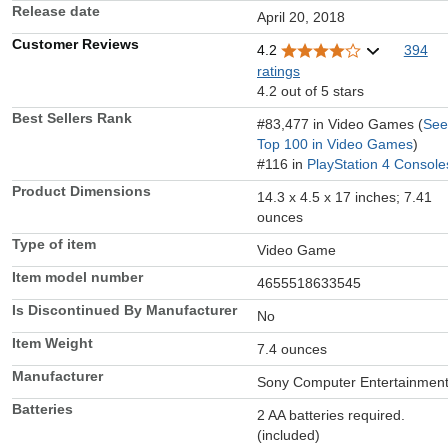
Release date
April 20, 2018
Customer Reviews
4.2
394
ratings
4.2 out of 5 stars
Best Sellers Rank
#83,477 in Video Games (
See
Top 100 in Video Games
)
#116 in
PlayStation 4 Console
Product Dimensions
14.3 x 4.5 x 17 inches; 7.41
ounces
Type of item
Video Game
Item model number
4655518633545
Is Discontinued By Manufacturer
No
Item Weight
7.4 ounces
Manufacturer
Sony Computer Entertainmen
Batteries
2 AA batteries required.
(included)