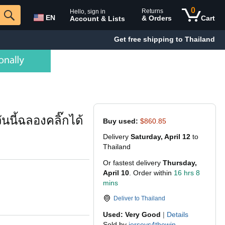
0
Returns
Hello, sign in
EN
& Orders
Cart
Account & Lists
Get free shipping to Thailand
นนี้ฉลองคลิ๊กได้
Buy used:
$860.85
Delivery
Saturday, April 12
to
Thailand
Or fastest delivery
Thursday,
April 10
. Order within
16 hrs 8
mins
Deliver to
Thailand
Used: Very Good
|
Details
Sold by
jerseys4thewin