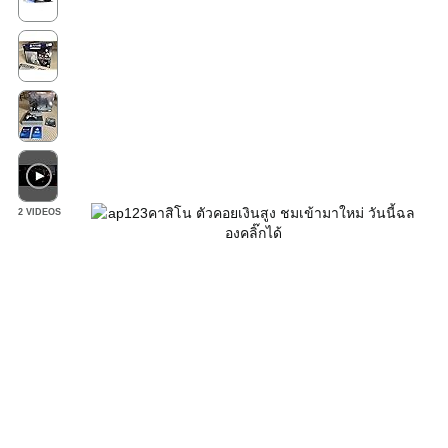
2 VIDEOS