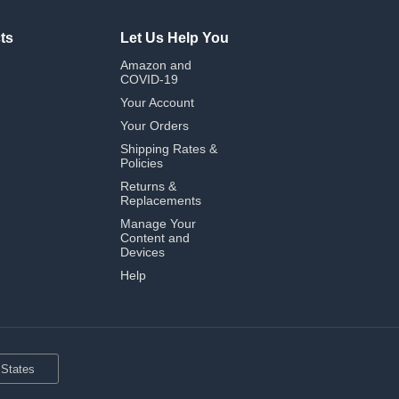
ts
Let Us Help You
Amazon and
COVID-19
Your Account
Your Orders
Shipping Rates &
Policies
Returns &
Replacements
Manage Your
Content and
Devices
Help
 States