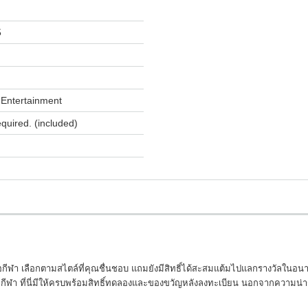
5
Entertainment
equired. (included)
ือกีฬา เลือกตามสไตล์ที่คุณชื่นชอบ แถมยังมีสิทธิ์ได้สะสมแต้มไปแลกรางวัลใน
 ที่นี่มีให้ครบพร้อมสิทธิ์ทดลองและของขวัญหลังลงทะเบียน นอกจากความน่ารักแล้