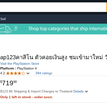
Sell
ap123คาสิโน ตัวคอยเงินสูง ชมเข้ามาใหม่ วั
Visit the PlayStation Store
Platform :
PlayStation 4
4.2
394 ratings
719
$
98
$123.86 Shipping & Import Charges to Thailand
Details
Only 1 left in stock - order soon.