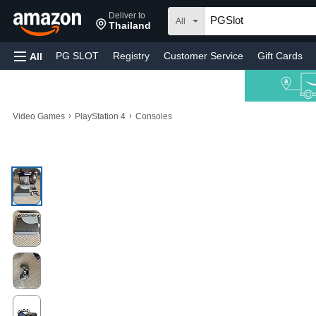
Deliver to
All
Thailand
PG SLOT
Registry
Customer Service
Gift Cards
All
›
›
Video Games
PlayStation 4
Consoles