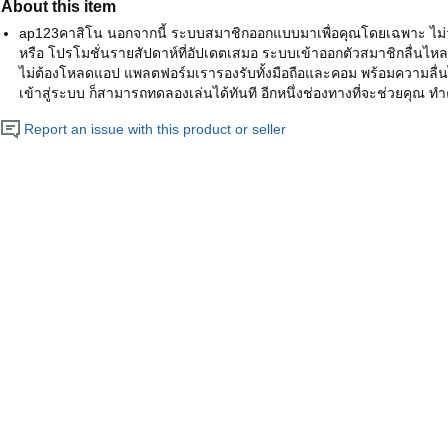
About this item
ap123คาสิโน นอกจากนี้ ระบบสมาชิกออกแบบมาเพื่อคุณโดยเฉพาะ ไม่
หรือ โปรโมชั่นรายสัปดาห์ที่อัปเดตเสมอ ระบบเข้าออกตัวสมาชิกลื่นไหล 
ไม่ต้องโหลดแอป แพลตฟอร์มเรารองรับทั้งมือถือและคอม พร้อมความลื่
เข้าสู่ระบบ ก็สามารถทดลองเล่นได้ทันที อีกหนึ่งช่องทางที่จะช่วยคุณ ทำคว
Report an issue with this product or seller