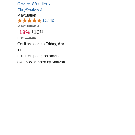
God of War Hits -
PlayStation 4
PlayStation
11,442
PlayStation 4
-18%
16
$
43
List:
$19.99
Get it as soon as
Friday, Apr
11
FREE Shipping on orders
over $35 shipped by Amazon