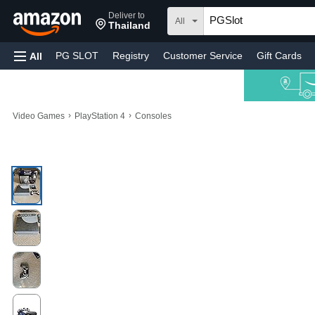
Deliver to
All
Thailand
PG SLOT
Registry
Customer Service
Gift Cards
All
›
›
Video Games
PlayStation 4
Consoles