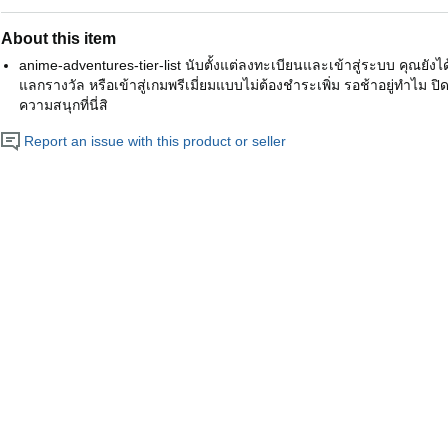
About this item
anime-adventures-tier-list นับตั้งแต่ลงทะเบียนและเข้าสู่ระบบ คุณยัง
แลกรางวัล หรือเข้าสู่เกมพรีเมี่ยมแบบไม่ต้องชำระเพิ่ม รอช้าอยู่ทำไม ปิด
ความสนุกที่นี่สิ
Report an issue with this product or seller