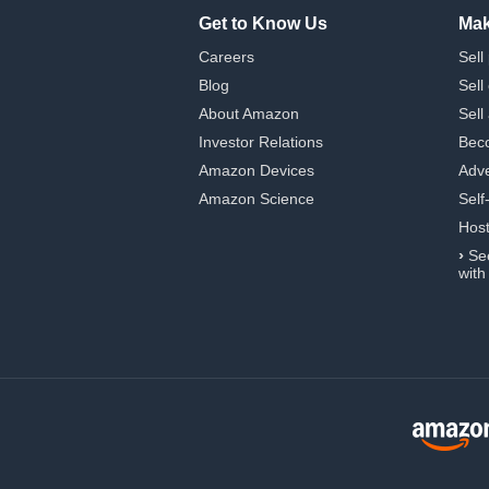
Get to Know Us
Mak
Careers
Sell
Blog
Sell
About Amazon
Sell
Investor Relations
Beco
Amazon Devices
Adve
Amazon Science
Self
Hos
›
Se
with