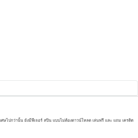
ศษไปกว่านั้น ยังมีฟีเจอร์ สปิน แบบไม่ต้องดาวน์โหลด เล่นฟรี และ แถม เครดิต