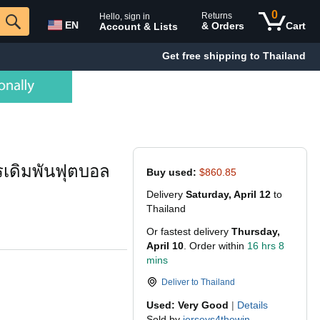
0
Returns
Hello, sign in
EN
& Orders
Cart
Account & Lists
Get free shipping to Thailand
ารเดิมพันฟุตบอล
Buy used:
$860.85
Delivery
Saturday, April 12
to
Thailand
Or fastest delivery
Thursday,
April 10
. Order within
16 hrs 8
mins
Deliver to
Thailand
Used: Very Good
|
Details
Sold by
jerseys4thewin