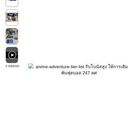
2 VIDEOS