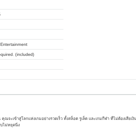
5
Entertainment
equired. (included)
 คุณจะเข้าสู่โลกแห่งเกมอย่างรวดเร็ว ทั้งสล็อต รูเล็ต และเกมกีฬา ที่ไม่ต้องเสี
บไม่หยุดนิ่ง