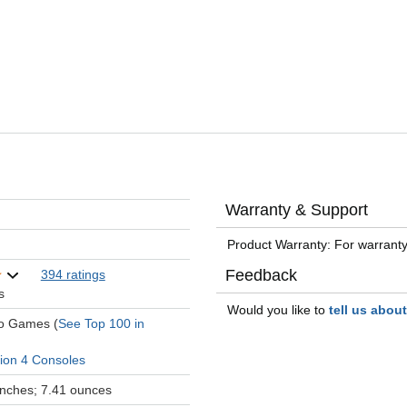
Warranty & Support
Product Warranty: For warranty
Feedback
394 ratings
s
Would you like to
tell us abou
eo Games (
See Top 100 in
tion 4 Consoles
 inches; 7.41 ounces