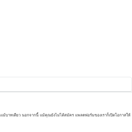
ยเงินแม้บาทเดียว นอกจากนี้ แม้คุณยังไม่ได้สมัคร แพลตฟอร์มของเราก็เปิดโอกาสให้