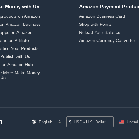
e Money with Us
Amazon Payment Produc
 products on Amazon
Amazon Business Card
 on Amazon Business
Shop with Points
 apps on Amazon
Reload Your Balance
me an Affiliate
Amazon Currency Converter
rtise Your Products
-Publish with Us
t an Amazon Hub
e More Make Money
 Us
English
$
USD - U.S. Dollar
United