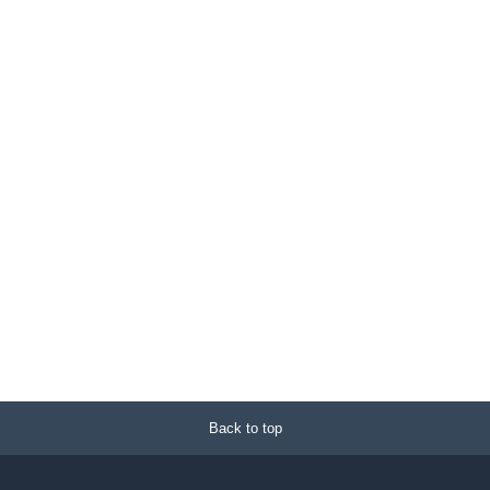
Back to top