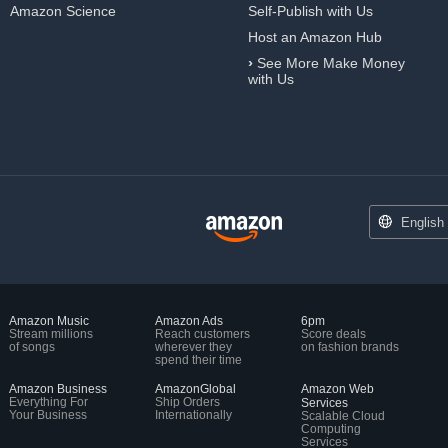
Amazon Science
Self-Publish with Us
Host an Amazon Hub
›
See More Make Money
with Us
English
Amazon Music
Amazon Ads
6pm
Stream millions
Reach customers
Score deals
of songs
wherever they
on fashion brands
spend their time
Amazon Business
AmazonGlobal
Amazon Web
Everything For
Ship Orders
Services
Your Business
Internationally
Scalable Cloud
Computing
Services