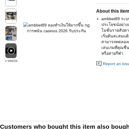
About this ite
ambbet89 ระบบส
ประโยชน์อย่างเ
โมชั่นรายสัปดาห
เริ่มต้นสะสมแ
สามารถทดลองเล่น
เล่นเกมที่คุณช
หรือสายกีฬา
2 VIDEOS
Report an issue
Customers who bought this item also bough