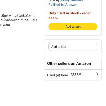
Fulfilled by Amazon
Only 1 left in stock - order
ะเบียน คุณจะได้สัมผัสเกม
soon.
ำเป็นต้องฝากเงินก่อน เข้า
หมวดเกม
Add to cart
Add to List
Other sellers on Amazon
$
335
99
Used (4) from