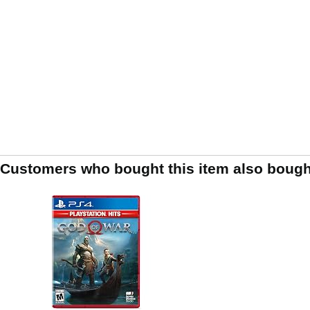
Customers who bought this item also bough