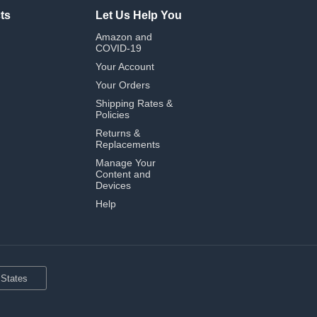
ts
Let Us Help You
Amazon and
COVID-19
Your Account
Your Orders
Shipping Rates &
Policies
Returns &
Replacements
Manage Your
Content and
Devices
Help
 States