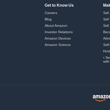
Get to Know Us
Mak
Careers
Sell
Blog
Sell
About Amazon
Sell
Investor Relations
Beco
Amazon Devices
Adve
Amazon Science
Self
Hos
›
Se
with