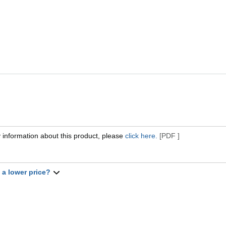
 information about this product, please
click here.
[PDF ]
t a lower price?