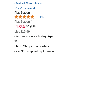
God of War Hits -
PlayStation 4
PlayStation
11,442
PlayStation 4
-18%
16
$
43
List:
$19.99
Get it as soon as
Friday, Apr
11
FREE Shipping on orders
over $35 shipped by Amazon