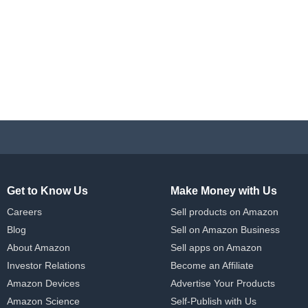
Get to Know Us
Make Money with Us
Careers
Sell products on Amazon
Blog
Sell on Amazon Business
About Amazon
Sell apps on Amazon
Investor Relations
Become an Affiliate
Amazon Devices
Advertise Your Products
Amazon Science
Self-Publish with Us