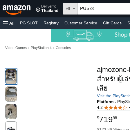
Deliver to
All
Thailand
PG SLOT
Registry
Customer Service
Gift Cards
S
All
›
›
Video Games
PlayStation 4
Consoles
ajmozone-
สำหรับผู้เ
เสีย
Visit the PlayStat
Platform :
PlaySt
4.2
719
$
98
$123.86 Shipping