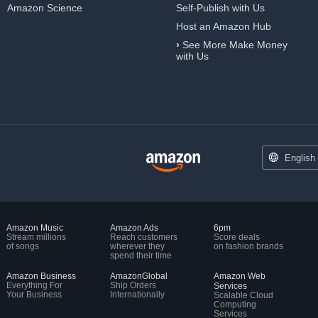
Amazon Science
Self-Publish with Us
Host an Amazon Hub
›
See More Make Money
with Us
English
Amazon Music
Amazon Ads
6pm
Stream millions
Reach customers
Score deals
of songs
wherever they
on fashion brands
spend their time
Amazon Business
AmazonGlobal
Amazon Web
Everything For
Ship Orders
Services
Your Business
Internationally
Scalable Cloud
Computing
Services