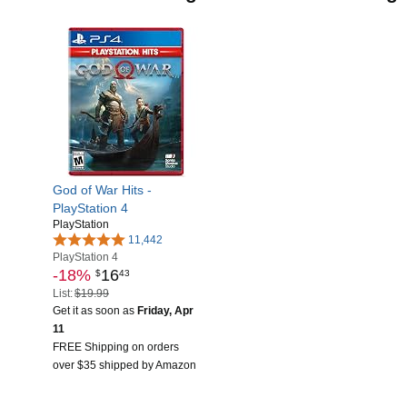
God of War Hits -
PlayStation 4
PlayStation
11,442
PlayStation 4
-18%
16
$
43
List:
$19.99
Get it as soon as
Friday, Apr
11
FREE Shipping on orders
over $35 shipped by Amazon