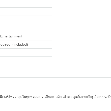
5
Entertainment
equired. (included)
ฟีเจอร์ใหม่ล่าสุดในทุกหมวดเกม เพียงแค่คลิก เข้ามา คุณก็จะพบกับรูเล็ตแบบน่าตื