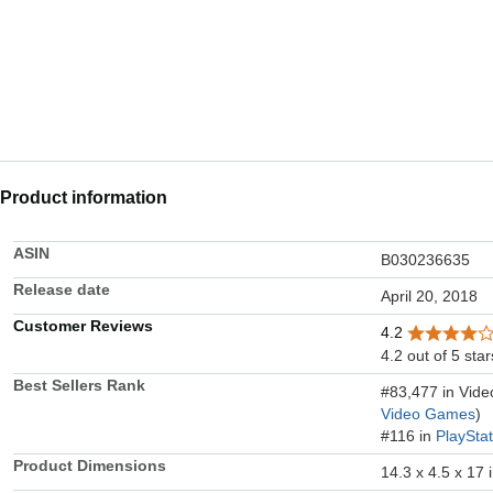
Product information
ASIN
B030236635
Release date
April 20, 2018
Customer Reviews
4.2
4.2 out of 5 star
Best Sellers Rank
#83,477 in Vid
Video Games
)
#116 in
PlaySta
Product Dimensions
14.3 x 4.5 x 17