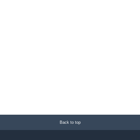
Back to top