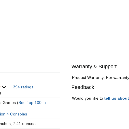
Warranty & Support
Product Warranty: For warranty
Feedback
394 ratings
s
Would you like to
tell us abou
eo Games (
See Top 100 in
tion 4 Consoles
 inches; 7.41 ounces