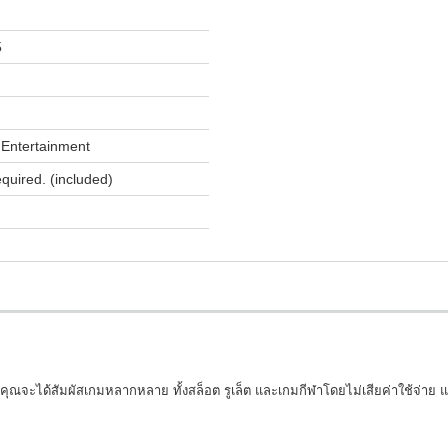
5
Entertainment
equired. (included)
คุณจะได้สัมผัสเกมหลากหลาย ทั้งสล็อต รูเล็ต และเกมกีฬาโดยไม่เสียค่าใช้จ่าย 