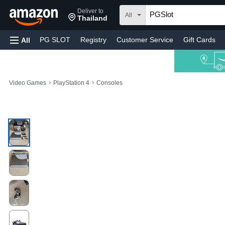
Deliver to
All
Thailand
PG SLOT
Registry
Customer Service
Gift Cards
All
›
›
Video Games
PlayStation 4
Consoles