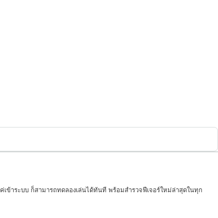
แค่เข้าระบบ ก็สามารถทดลองเล่นได้ทันที พร้อมสำรวจฟีเจอร์ใหม่ล่าสุดในทุก