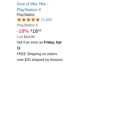
God of War Hits -
PlayStation 4
PlayStation
11,442
PlayStation 4
-18%
16
$
43
List:
$19.99
Get it as soon as
Friday, Apr
11
FREE Shipping on orders
over $35 shipped by Amazon