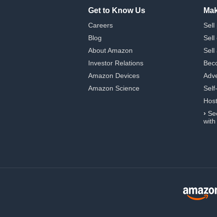
Get to Know Us
Mak
Careers
Sell
Blog
Sell
About Amazon
Sell
Investor Relations
Beco
Amazon Devices
Adve
Amazon Science
Self
Hos
›
Se
with