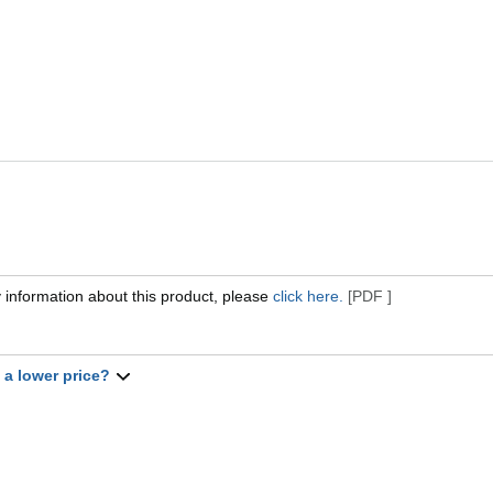
 information about this product, please
click here.
[PDF ]
t a lower price?