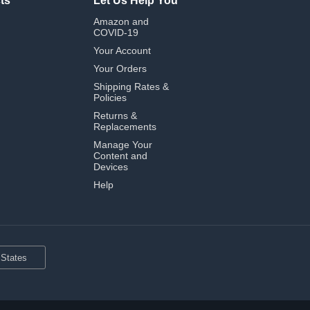
ts
Let Us Help You
Amazon and
COVID-19
Your Account
Your Orders
Shipping Rates &
Policies
Returns &
Replacements
Manage Your
Content and
Devices
Help
 States