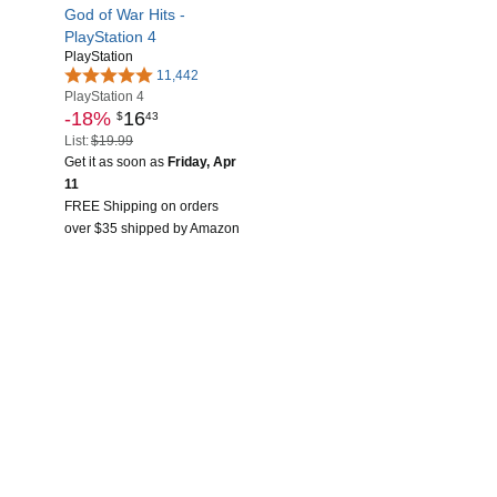
God of War Hits -
PlayStation 4
PlayStation
11,442
PlayStation 4
-18%
16
$
43
List:
$19.99
Get it as soon as
Friday, Apr
11
FREE Shipping on orders
over $35 shipped by Amazon