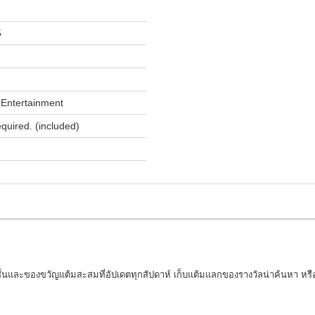
5
Entertainment
equired. (included)
นและของขวัญแต้มสะสมที่อัปเดตทุกสัปดาห์ เก็บแต้มแลกของรางวัลน่าค้นหา หรือใช้ส