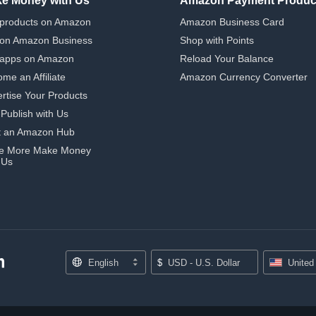
e Money with Us
Amazon Payment Produc
 products on Amazon
Amazon Business Card
 on Amazon Business
Shop with Points
 apps on Amazon
Reload Your Balance
me an Affiliate
Amazon Currency Converter
rtise Your Products
-Publish with Us
t an Amazon Hub
e More Make Money
 Us
English
$
USD - U.S. Dollar
United