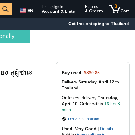
0
Returns
Hello, sign in
EN
& Orders
Cart
Account & Lists
Get free shipping to Thailand
 สู่ผู้ชนะ
Buy used:
$860.85
Delivery
Saturday, April 12
to
Thailand
Or fastest delivery
Thursday,
April 10
. Order within
16 hrs 8
mins
Deliver to
Thailand
Used: Very Good
|
Details
Sold by
jerseys4thewin