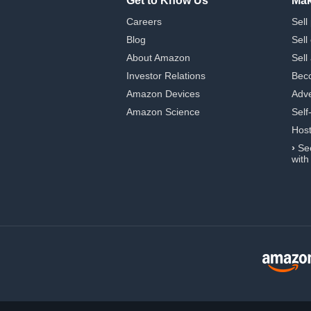
Get to Know Us
Mak
Careers
Sell
Blog
Sell
About Amazon
Sell
Investor Relations
Beco
Amazon Devices
Adve
Amazon Science
Self
Hos
›
Se
with