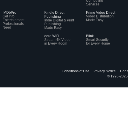
Computing
Services
IMDbPro
Kindle Direct
Prime Video Direct
Get Info
Video Distribution
Publishing
Entertainment
Made Easy
Indie Digital & Print
Professionals
Publishing
Need
Made Easy
eero WiFi
Blink
Stream 4K Video
Smart Security
in Every Room
for Every Home
Conditions of Use
Privacy Notice
Cons
© 1996-2025, 