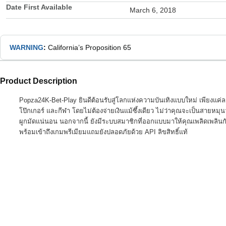
Date First Available
March 6, 2018
WARNING
:
California’s Proposition 65
Product Description
Popza24K-Bet-Play ยินดีต้อนรับสู่โลกแห่งความบันเทิงแบบใหม่ เพียงแค่
โป๊กเกอร์ และกีฬา โดยไม่ต้องจ่ายเงินแม้ซึ้งเดียว ไม่ว่าคุณจะเป็นสายหมุน
ผูกมัดแน่นอน นอกจากนี้ ยังมีระบบสมาชิกที่ออกแบบมาให้คุณเพลิดเพลินก
พร้อมเข้าถึงเกมพรีเมียมแถมยังปลอดภัยด้วย API ลิขสิทธิ์แท้