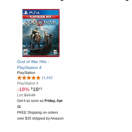
God of War Hits -
PlayStation 4
PlayStation
11,442
PlayStation 4
-18%
16
$
43
List:
$19.99
Get it as soon as
Friday, Apr
11
FREE Shipping on orders
over $35 shipped by Amazon