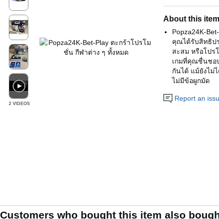
About this ite
Popza24K-Bet-
คุณได้รับสิทธิป
สะสม หรือโปรโม
เกมที่คุณชื่นช
กันได้ แม้ยังไ
ไม่มีข้อผูกมัด
Report an issue
2 VIDEOS
Customers who bought this item also bough