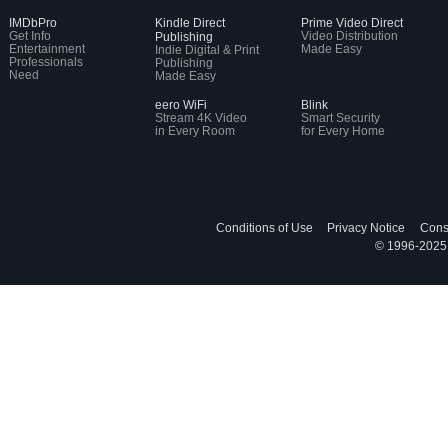
IMDbPro
Kindle Direct
Prime Video Direct
Get Info
Video Distribution
Publishing
Entertainment
Made Easy
Indie Digital & Print
Professionals
Publishing
Need
Made Easy
eero WiFi
Blink
Stream 4K Video
Smart Security
in Every Room
for Every Home
Conditions of Use
Privacy Notice
Cons
© 1996-2025, 