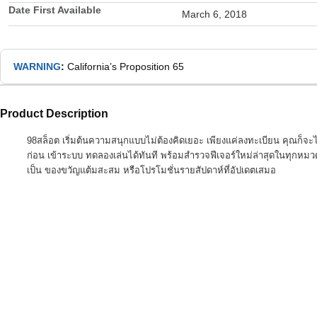
Date First Available
March 6, 2018
WARNING
:
California’s Proposition 65
Product Description
98สล็อต เริ่มต้นความสนุกแบบไม่ต้องคิดเยอะ เพียงแค่ลงทะเบียน คุณก็จะ
ก่อน เข้าระบบ ทดลองเล่นได้ทันที พร้อมสำรวจฟีเจอร์ใหม่ล่าสุดในทุกหมวด
เป็น ของขวัญแต้มสะสม หรือโปรโมชั่นรายสัปดาห์ที่อัปเดตเสมอ