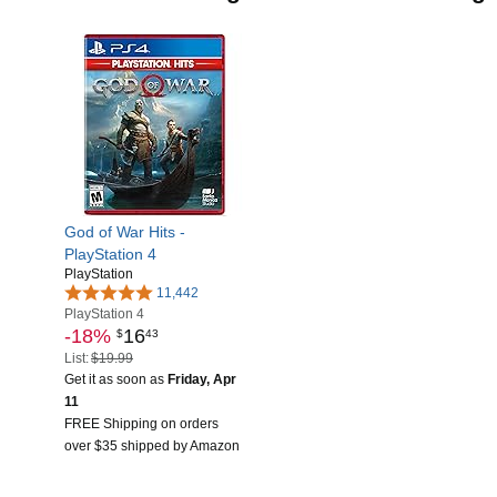
God of War Hits -
PlayStation 4
PlayStation
11,442
PlayStation 4
-18%
16
$
43
List:
$19.99
Get it as soon as
Friday, Apr
11
FREE Shipping on orders
over $35 shipped by Amazon