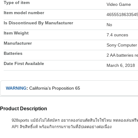
Type of item
Video Game
Item model number
465551863354
Is Discontinued By Manufacturer
No
Item Weight
7.4 ounces
Manufacturer
Sony Computer 
Batteries
2 AA batteries r
Date First Available
March 6, 2018
WARNING
:
California’s Proposition 65
Product Description
928sports แม้ยังไม่ได้สมัคร อยากลองก่อนตัดสินใจใช่ไหม ทดลองเล่นฟรีทุก
API ลิขสิทธิ์แท้ พร้อมกิจกรรมรายวันที่อัปเดตอย่างต่อเนื่อง