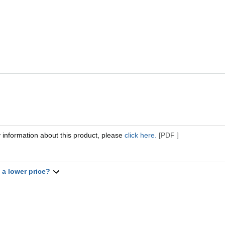
 information about this product, please
click here.
[PDF ]
t a lower price?