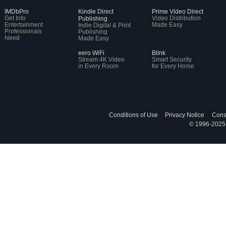
IMDbPro
Kindle Direct
Prime Video Direct
Get Info
Video Distribution
Publishing
Entertainment
Made Easy
Indie Digital & Print
Professionals
Publishing
Need
Made Easy
eero WiFi
Blink
Stream 4K Video
Smart Security
in Every Room
for Every Home
Conditions of Use
Privacy Notice
Cons
© 1996-2025, 