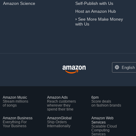
Amazon Science
Self-Publish with Us
Host an Amazon Hub
›
See More Make Money
with Us
English
Amazon Music
Amazon Ads
6pm
Stream millions
Reach customers
Score deals
of songs
wherever they
on fashion brands
spend their time
Amazon Business
AmazonGlobal
Amazon Web
Everything For
Ship Orders
Services
Your Business
Internationally
Scalable Cloud
Computing
Services