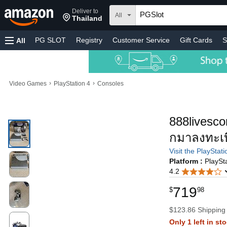
Deliver to
All
Thailand
PG SLOT
Registry
Customer Service
Gift Cards
S
All
›
›
Video Games
PlayStation 4
Consoles
888livesco
กมาลงทะเ
Visit the PlayStat
Platform :
PlaySt
4.2
719
$
98
$123.86 Shipping
Only 1 left in st