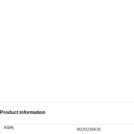
Product information
ASIN
B030236635