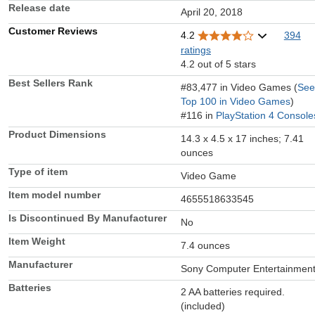
Release date
April 20, 2018
Customer Reviews
4.2
394
ratings
4.2 out of 5 stars
Best Sellers Rank
#83,477 in Video Games (
See
Top 100 in Video Games
)
#116 in
PlayStation 4 Console
Product Dimensions
14.3 x 4.5 x 17 inches; 7.41
ounces
Type of item
Video Game
Item model number
4655518633545
Is Discontinued By Manufacturer
No
Item Weight
7.4 ounces
Manufacturer
Sony Computer Entertainmen
Batteries
2 AA batteries required.
(included)