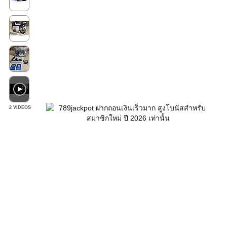
2 VIDEOS