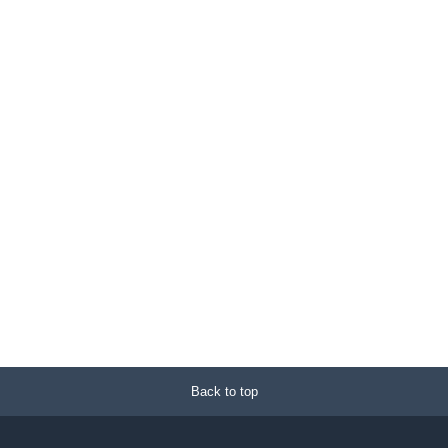
Back to top