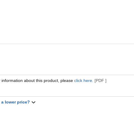
 information about this product, please
click here.
[PDF ]
t a lower price?