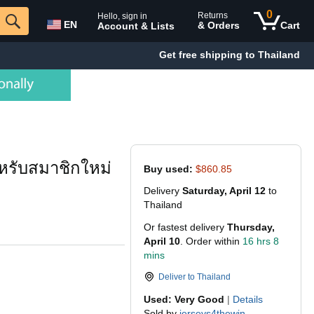
0
Returns
Hello, sign in
EN
& Orders
Cart
Account & Lists
Get free shipping to Thailand
หรับสมาชิกใหม่
Buy used:
$860.85
Delivery
Saturday, April 12
to
Thailand
Or fastest delivery
Thursday,
April 10
. Order within
16 hrs 8
mins
Deliver to
Thailand
Used: Very Good
|
Details
Sold by
jerseys4thewin