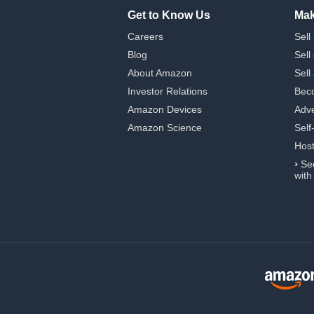
Get to Know Us
Mak
Careers
Sell
Blog
Sell
About Amazon
Sell
Investor Relations
Beco
Amazon Devices
Adve
Amazon Science
Self
Hos
›
Se
with