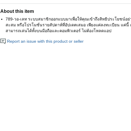
About this item
789-วอ-เลท ระบบสมาชิกออกแบบมาเพื่อให้คุณเข้าถึงสิทธิประโยชน์อย่าง
สะสม หรือโปรโมชั่นรายสัปดาห์ที่อัปเดตเสมอ เพียงแค่ลงทะเบียน แค่นี้ คุ
สามารถเล่นได้ทั้งบนมือถือและคอมพิวเตอร์ ไม่ต้องโหลดแอป
Report an issue with this product or seller