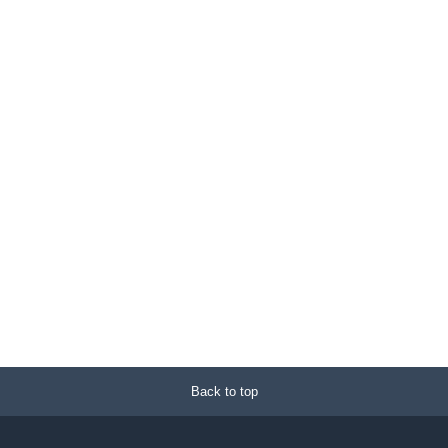
Back to top