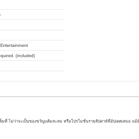
5
Entertainment
equired. (included)
มที่ ไม่ว่าจะเป็นของขวัญแต้มสะสม หรือโปรโมชั่นรายสัปดาห์ที่อัปเดตเสมอ แม้ยั