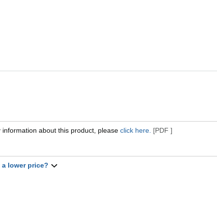
 information about this product, please
click here.
[PDF ]
t a lower price?