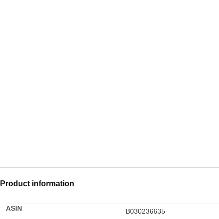
Product information
ASIN
B030236635