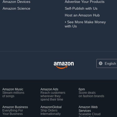
Amazon Devices
Advertise Your Products
Amazon Science
Self-Publish with Us
Host an Amazon Hub
›
See More Make Money
with Us
English
Amazon Music
Amazon Ads
6pm
Stream millions
Reach customers
Score deals
of songs
wherever they
on fashion brands
spend their time
Amazon Business
AmazonGlobal
Amazon Web
Everything For
Ship Orders
Services
Your Business
Internationally
Scalable Cloud