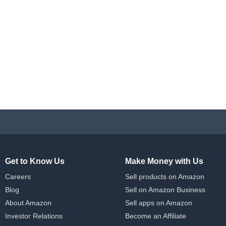
Get to Know Us
Make Money with Us
Careers
Sell products on Amazon
Blog
Sell on Amazon Business
About Amazon
Sell apps on Amazon
Investor Relations
Become an Affiliate