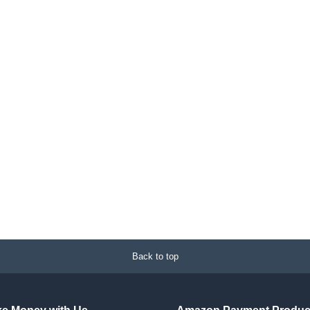
Back to top