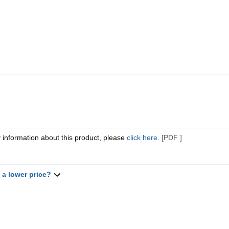
 information about this product, please
click here.
[PDF ]
t a lower price?