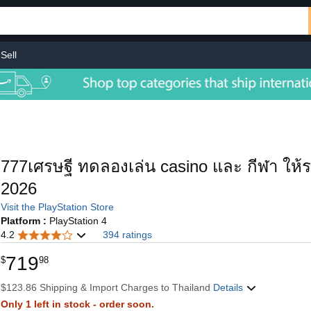
Sell
777เศรษฐี ทดลองเล่น casino และ กีฬา ให้รา
2026
Visit the PlayStation Store
Platform :
PlayStation 4
4.2
394 ratings
719
$
98
$123.86 Shipping & Import Charges to Thailand
Details
Only 1 left in stock - order soon.