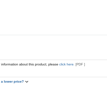
 information about this product, please
click here.
[PDF ]
t a lower price?