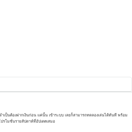
จำเป็นต้องฝากเงินก่อน แค่นั้น เข้าระบบ เลยก็สามารถทดลองเล่นได้ทันที พร้อม
ปรโมชั่นรายสัปดาห์ที่อัปเดตเสมอ