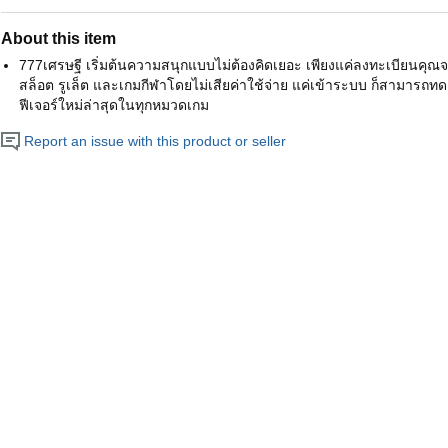
About this item
777เศรษฐี เริ่มต้นความสนุกแบบไม่ต้องคิดเยอะ เพียงแค่ลงทะเบียนคุณจ
สล็อต รูเล็ต และเกมกีฬาโดยไม่เสียค่าใช้จ่าย แค่เข้าระบบ ก็สามารถท
ฟีเจอร์ใหม่ล่าสุดในทุกหมวดเกม
Report an issue with this product or seller