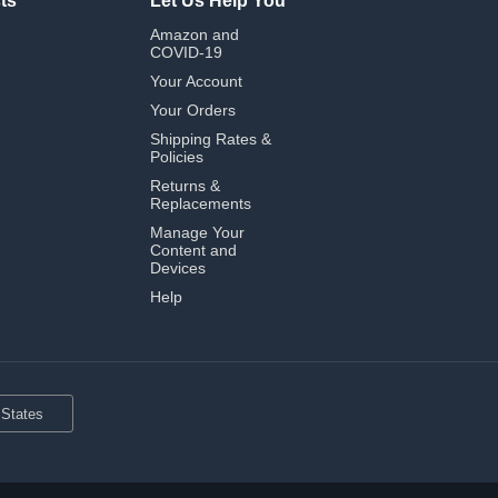
ts
Let Us Help You
Amazon and
COVID-19
Your Account
Your Orders
Shipping Rates &
Policies
Returns &
Replacements
Manage Your
Content and
Devices
Help
 States