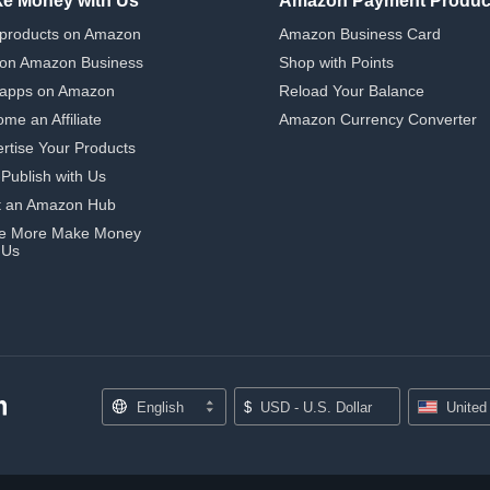
e Money with Us
Amazon Payment Produc
 products on Amazon
Amazon Business Card
 on Amazon Business
Shop with Points
 apps on Amazon
Reload Your Balance
me an Affiliate
Amazon Currency Converter
rtise Your Products
-Publish with Us
t an Amazon Hub
e More Make Money
 Us
English
$
USD - U.S. Dollar
United