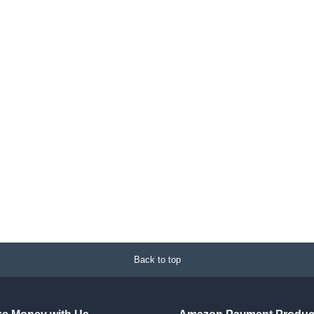
Back to top