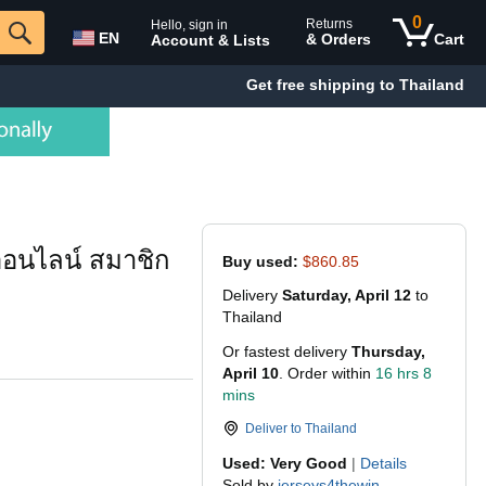
0
Returns
Hello, sign in
EN
& Orders
Cart
Account & Lists
Get free shipping to Thailand
นออนไลน์ สมาชิก
Buy used:
$860.85
Delivery
Saturday, April 12
to
Thailand
Or fastest delivery
Thursday,
April 10
. Order within
16 hrs 8
mins
Deliver to
Thailand
Used: Very Good
|
Details
Sold by
jerseys4thewin