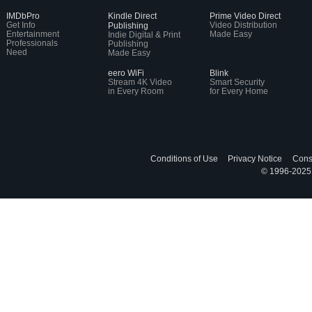
IMDbPro
Kindle Direct
Prime Video Direct
Get Info
Video Distribution
Publishing
Entertainment
Made Easy
Indie Digital & Print
Professionals
Publishing
Need
Made Easy
eero WiFi
Blink
Stream 4K Video
Smart Security
in Every Room
for Every Home
Conditions of Use
Privacy Notice
Cons
© 1996-2025, 