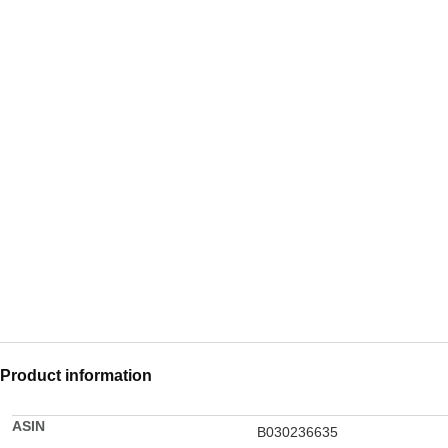
Product information
ASIN
B030236635