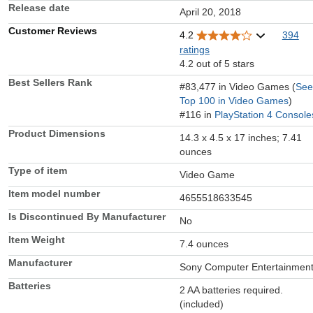
Release date
April 20, 2018
Customer Reviews
4.2
394
ratings
4.2 out of 5 stars
Best Sellers Rank
#83,477 in Video Games (
See
Top 100 in Video Games
)
#116 in
PlayStation 4 Console
Product Dimensions
14.3 x 4.5 x 17 inches; 7.41
ounces
Type of item
Video Game
Item model number
4655518633545
Is Discontinued By Manufacturer
No
Item Weight
7.4 ounces
Manufacturer
Sony Computer Entertainmen
Batteries
2 AA batteries required.
(included)