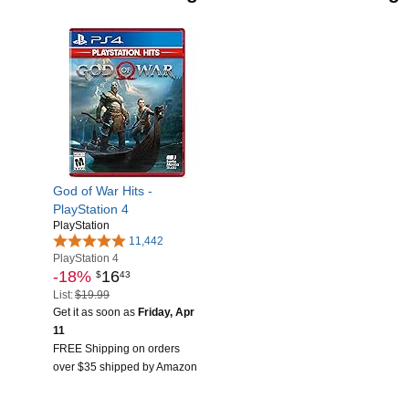
God of War Hits -
PlayStation 4
PlayStation
11,442
PlayStation 4
-18%
16
$
43
List:
$19.99
Get it as soon as
Friday, Apr
11
FREE Shipping on orders
over $35 shipped by Amazon