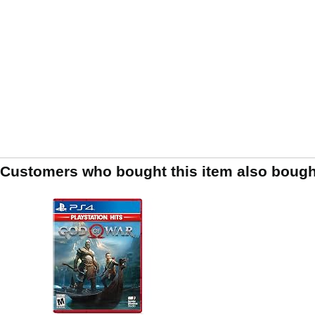
Customers who bought this item also bough