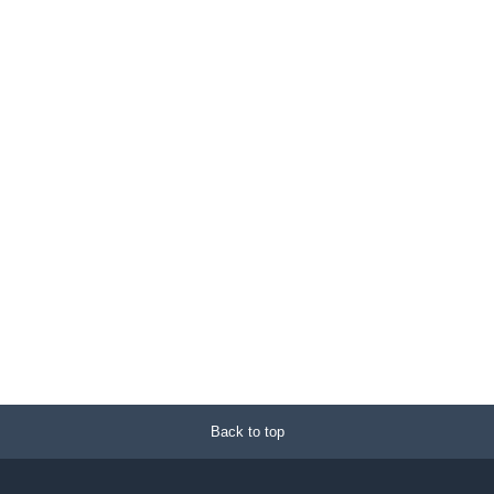
Back to top