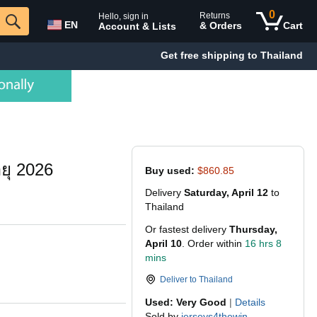
0
Returns
Hello, sign in
EN
& Orders
Cart
Account & Lists
Get free shipping to Thailand
ยุ 2026
Buy used:
$860.85
Delivery
Saturday, April 12
to
Thailand
Or fastest delivery
Thursday,
April 10
. Order within
16 hrs 8
mins
Deliver to
Thailand
Used: Very Good
|
Details
Sold by
jerseys4thewin