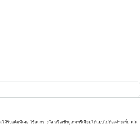
จะได้รับแต้มพิเศษ ใช้แลกรางวัล หรือเข้าสู่เกมพรีเมียมได้แบบไม่ต้องจ่ายเพิ่ม เล่น