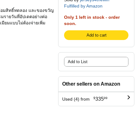
Fulfilled by Amazon
พร้อมสิทธิ์ทดลอง และของขวัญ
รมรายวันที่อัปเดตอย่างต่อ
Only 1 left in stock - order
ีเมียมแบบไม่ต้องจ่ายเพิ่ม
soon.
Add to cart
Add to List
Other sellers on Amazon
$
335
99
Used (4) from