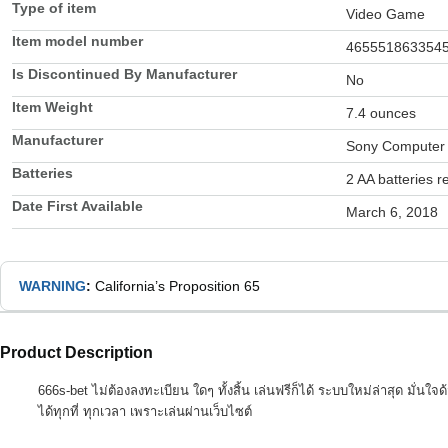
Type of item
Video Game
Item model number
465551863354
Is Discontinued By Manufacturer
No
Item Weight
7.4 ounces
Manufacturer
Sony Computer 
Batteries
2 AA batteries r
Date First Available
March 6, 2018
WARNING
:
California’s Proposition 65
Product Description
666s-bet ไม่ต้องลงทะเบียน ใดๆ ทั้งสิ้น เล่นฟรีก็ได้ ระบบใหม่ล่าสุด มั่นใจด
ได้ทุกที่ ทุกเวลา เพราะเล่นผ่านเว็บไซต์