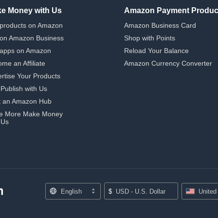
e Money with Us
Amazon Payment Produc
 products on Amazon
Amazon Business Card
 on Amazon Business
Shop with Points
 apps on Amazon
Reload Your Balance
me an Affiliate
Amazon Currency Converter
rtise Your Products
-Publish with Us
t an Amazon Hub
e More Make Money
 Us
English
$
USD - U.S. Dollar
United