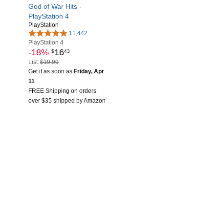
God of War Hits -
PlayStation 4
PlayStation
11,442
PlayStation 4
-18%
16
$
43
List:
$19.99
Get it as soon as
Friday, Apr
11
FREE Shipping on orders
over $35 shipped by Amazon