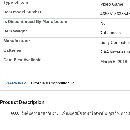
Type of item
Video Game
Item model number
465551863354
Is Discontinued By Manufacturer
No
Item Weight
7.4 ounces
Manufacturer
Sony Computer 
Batteries
2 AA batteries r
Date First Available
March 6, 2018
WARNING
:
California’s Proposition 65
Product Description
6666 เริ่มต้นความสนุกกันง่ายๆ เพียงแค่สมัครสมาชิกเท่านั้น คุณก็จะก้า