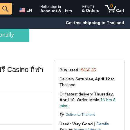
0
Returns
Hello, sign in
EN
& Orders
Cart
Account & Lists
Get free shipping to Thailand
รี Casino กีฬา
Buy used:
$860.85
Delivery
Saturday, April 12
to
Thailand
Or fastest delivery
Thursday,
April 10
. Order within
16 hrs 8
mins
Deliver to
Thailand
Used: Very Good
|
Details
Sold by
jerseys4thewin