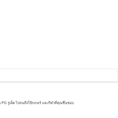
PG รูเล็ต ไปจนถึงโป๊กเกอร์ และกีฬาที่คุณชื่นชอบ