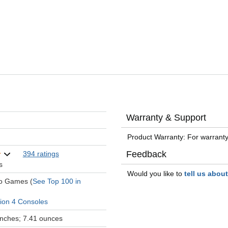
Warranty & Support
Product Warranty: For warranty
Feedback
394 ratings
s
Would you like to
tell us abou
eo Games (
See Top 100 in
tion 4 Consoles
 inches; 7.41 ounces