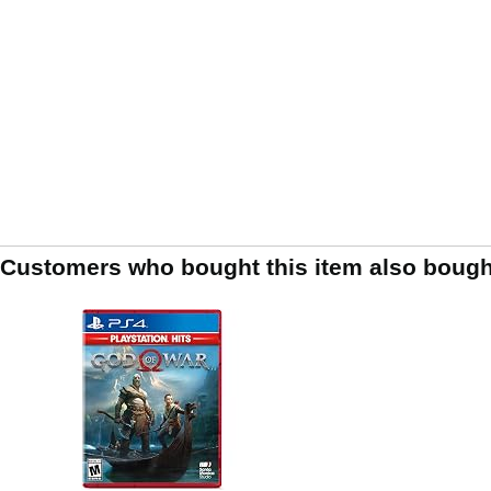
Customers who bought this item also bough