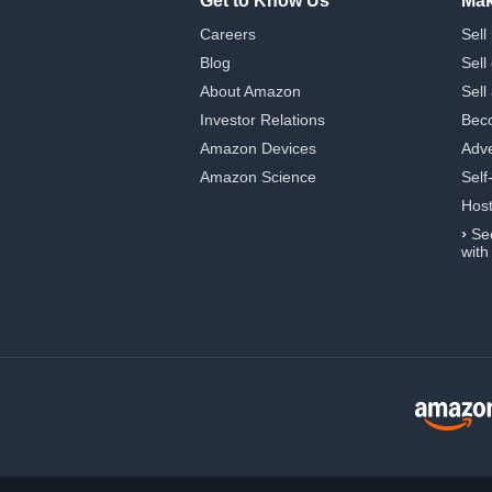
Get to Know Us
Mak
Careers
Sell
Blog
Sell
About Amazon
Sell
Investor Relations
Beco
Amazon Devices
Adve
Amazon Science
Self
Hos
›
Se
with