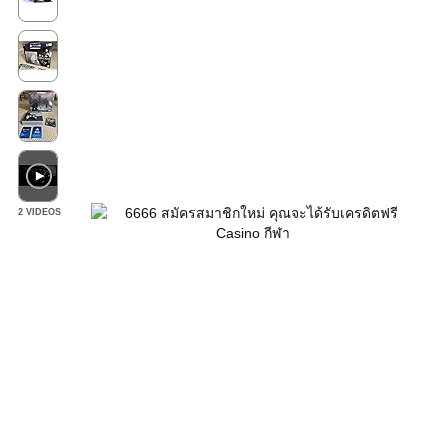
2 VIDEOS