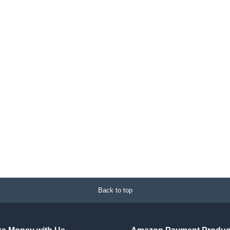
Back to top