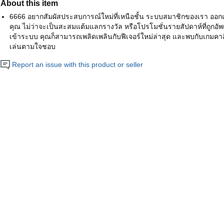
About this item
6666 อยากสัมผัสประสบการณ์ใหม่ที่เหนือชั้น ระบบสมาชิกของเรา ออกแ
คุณ ไม่ว่าจะเป็นสะสมแต้มแลกรางวัล หรือโปรโมชั่นรายสัปดาห์ที่ถูกอัพเด
เข้าระบบ คุณก็สามารถเพลิดเพลินกับฟีเจอร์ใหม่ล่าสุด และพบกับเกมคาส
เล่นตามใจชอบ
Report an issue with this product or seller