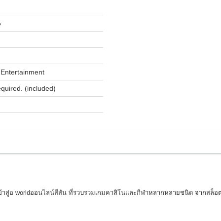
5
Entertainment
equired. (included)
วเข้าสู่อ worldออนไลน์สีสัน ที่รวบรวมเกมคาสิโนและกีฬาหลากหลายชนิด จากสล็อต 