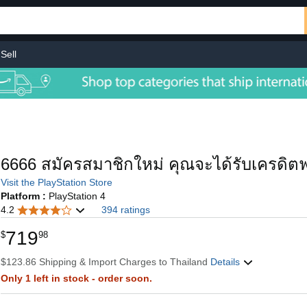
Sell
6666 สมัครสมาชิกใหม่ คุณจะได้รับเครดิตฟ
Visit the PlayStation Store
Platform :
PlayStation 4
4.2
394 ratings
719
$
98
$123.86 Shipping & Import Charges to Thailand
Details
Only 1 left in stock - order soon.