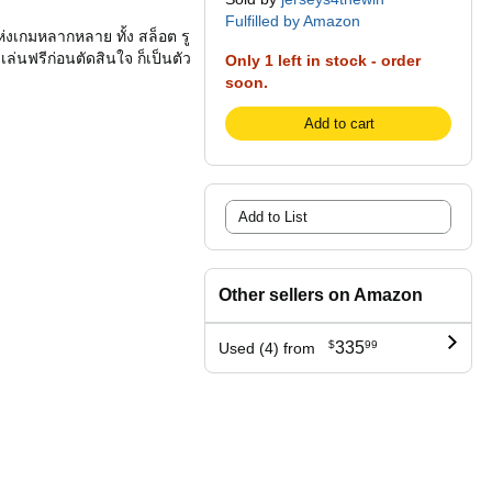
Fulfilled by Amazon
ห่งเกมหลากหลาย ทั้ง สล็อต รู
ล่นฟรีก่อนตัดสินใจ ก็เป็นตัว
Only 1 left in stock - order
soon.
Add to cart
Add to List
Other sellers on Amazon
$
335
99
Used (4) from