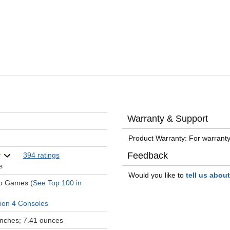
Warranty & Support
Product Warranty: For warranty
Feedback
394 ratings
s
Would you like to
tell us abou
eo Games (
See Top 100 in
tion 4 Consoles
 inches; 7.41 ounces