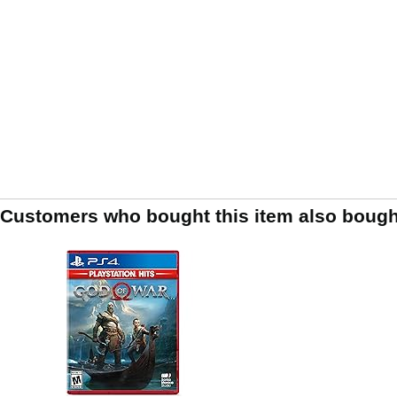
Customers who bought this item also bough