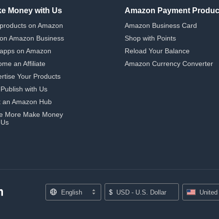
e Money with Us
Amazon Payment Produc
 products on Amazon
Amazon Business Card
 on Amazon Business
Shop with Points
 apps on Amazon
Reload Your Balance
me an Affiliate
Amazon Currency Converter
rtise Your Products
-Publish with Us
t an Amazon Hub
e More Make Money
 Us
English
$
USD - U.S. Dollar
United