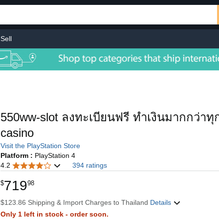
Sell
550ww-slot ลงทะเบียนฟรี ทําเงินมากกว่าทุ
casino
Visit the PlayStation Store
Platform :
PlayStation 4
4.2
394 ratings
719
$
98
$123.86 Shipping & Import Charges to Thailand
Details
Only 1 left in stock - order soon.