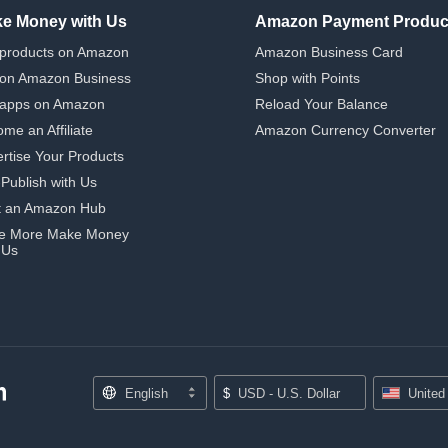
e Money with Us
Amazon Payment Produc
 products on Amazon
Amazon Business Card
 on Amazon Business
Shop with Points
 apps on Amazon
Reload Your Balance
me an Affiliate
Amazon Currency Converter
rtise Your Products
-Publish with Us
t an Amazon Hub
e More Make Money
 Us
English
$
USD - U.S. Dollar
United