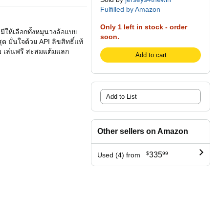
Fulfilled by Amazon
Only 1 left in stock - order
มีให้เลือกทั้งหมุนวงล้อแบบ
soon.
มั่นใจด้วย API ลิขสิทธิ์แท้
หม เล่นฟรี สะสมแต้มแลก
Add to cart
Add to List
Other sellers on Amazon
$
335
99
Used (4) from