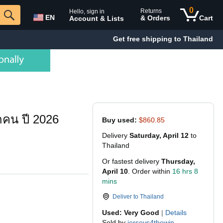
0
Returns
Hello, sign in
EN
& Orders
Cart
Account & Lists
Get free shipping to Thailand
กคน ปี 2026
Buy used:
$860.85
Delivery
Saturday, April 12
to
Thailand
Or fastest delivery
Thursday,
April 10
. Order within
16 hrs 8
mins
Deliver to
Thailand
Used: Very Good
|
Details
Sold by
jerseys4thewin