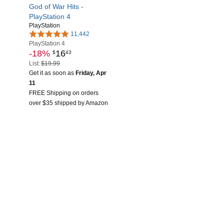
God of War Hits -
PlayStation 4
PlayStation
11,442
PlayStation 4
-18%
16
$
43
List:
$19.99
Get it as soon as
Friday, Apr
11
FREE Shipping on orders
over $35 shipped by Amazon