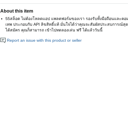
About this item
55สล็อต ไม่ต้องโหลดแอป แพลตฟอร์มของเรา รองรับทั้งมือถือนและคอมพ
เทพ ประกอบกับ API ลิขสิทธิ์แท้ มั่นใจได้ว่าคุณจะสัมผัสประสบการณ์สุดพิเศ
ได้สมัคร คุณก็สามารถ เข้าไปทดลองเล่น ฟรี ได้แล้ววันนี้
Report an issue with this product or seller