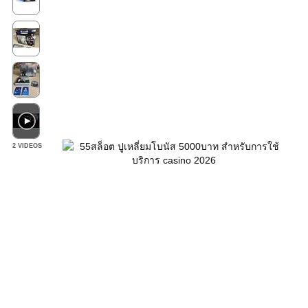
2 VIDEOS