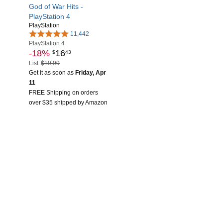
God of War Hits -
PlayStation 4
PlayStation
11,442
PlayStation 4
-18%
16
$
43
List:
$19.99
Get it as soon as
Friday, Apr
11
FREE Shipping on orders
over $35 shipped by Amazon