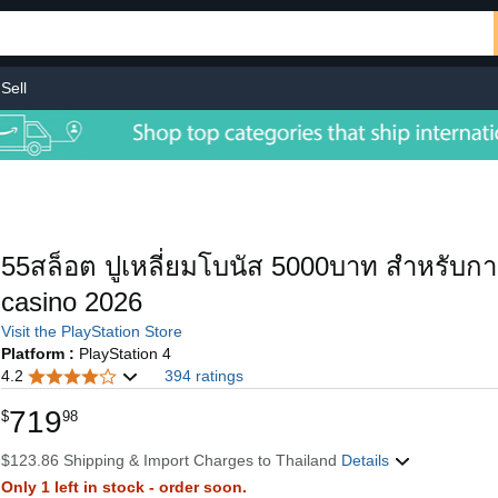
Sell
55สล็อต ปูเหลี่ยมโบนัส 5000บาท สำหรับกา
casino 2026
Visit the PlayStation Store
Platform :
PlayStation 4
4.2
394 ratings
719
$
98
$123.86 Shipping & Import Charges to Thailand
Details
Only 1 left in stock - order soon.