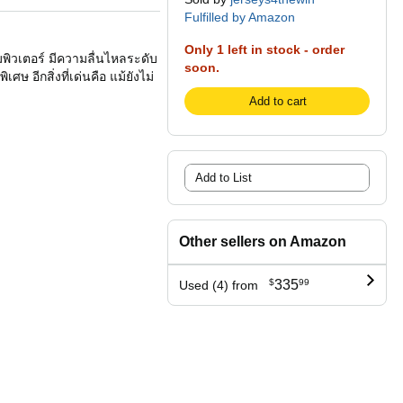
Fulfilled by Amazon
Only 1 left in stock - order
ิวเตอร์ มีความลื่นไหลระดับ
soon.
ษ อีกสิ่งที่เด่นคือ แม้ยังไม่
Add to cart
Add to List
Other sellers on Amazon
$
335
99
Used (4) from