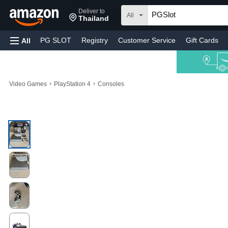
Deliver to
All
Thailand
PG SLOT
Registry
Customer Service
Gift Cards
All
›
›
Video Games
PlayStation 4
Consoles