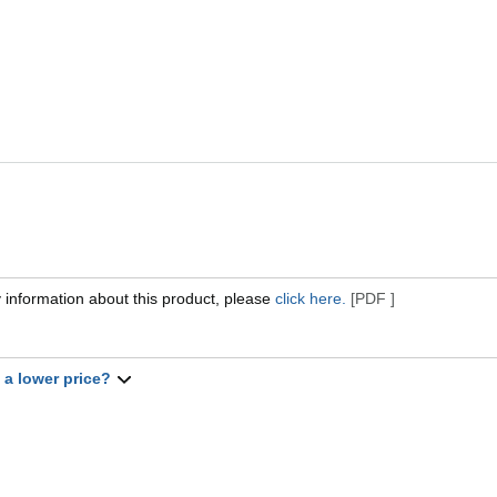
 information about this product, please
click here.
[PDF ]
t a lower price?