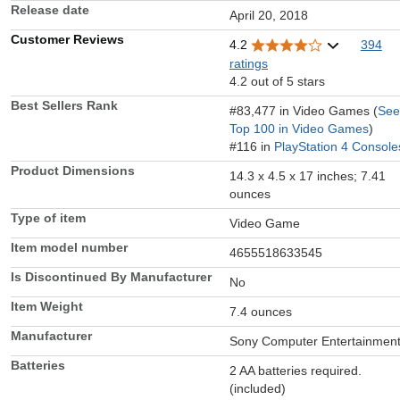
Release date
April 20, 2018
Customer Reviews
4.2
394
ratings
4.2 out of 5 stars
Best Sellers Rank
#83,477 in Video Games (
See
Top 100 in Video Games
)
#116 in
PlayStation 4 Console
Product Dimensions
14.3 x 4.5 x 17 inches; 7.41
ounces
Type of item
Video Game
Item model number
4655518633545
Is Discontinued By Manufacturer
No
Item Weight
7.4 ounces
Manufacturer
Sony Computer Entertainmen
Batteries
2 AA batteries required.
(included)