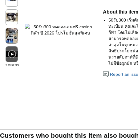
About this ite
50รับ300 เริ่ม
ทะเบียน คุณจะไ
กีฬา โดยไม่เสีย
สามารถทดลองเล่
ล่าสุดในทุกหมว
สิทธิประโยชน์อย
นรายสัปดาห์ที่อ
ไม่มีข้อผูกมัด ห
2 VIDEOS
Report an issue
Customers who bought this item also bough