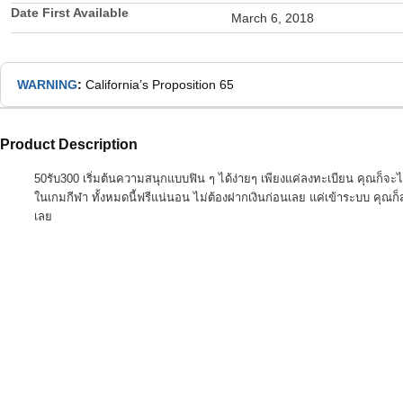
Date First Available
March 6, 2018
WARNING
:
California’s Proposition 65
Product Description
50รับ300 เริ่มต้นความสนุกแบบฟิน ๆ ได้ง่ายๆ เพียงแค่ลงทะเบียน คุณก็จะไ
ในเกมกีฬา ทั้งหมดนี้ฟรีแน่นอน ไม่ต้องฝากเงินก่อนเลย แค่เข้าระบบ คุณก็ส
เลย