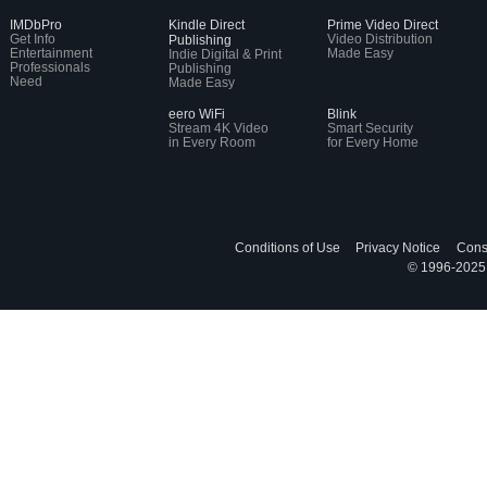
IMDbPro
Kindle Direct
Prime Video Direct
Get Info
Video Distribution
Publishing
Entertainment
Made Easy
Indie Digital & Print
Professionals
Publishing
Need
Made Easy
eero WiFi
Blink
Stream 4K Video
Smart Security
in Every Room
for Every Home
Conditions of Use
Privacy Notice
Cons
© 1996-2025, 