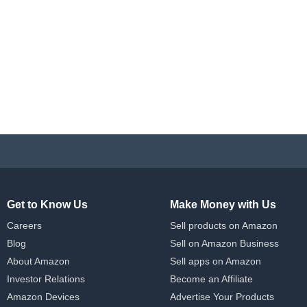
Get to Know Us
Make Money with Us
Careers
Sell products on Amazon
Blog
Sell on Amazon Business
About Amazon
Sell apps on Amazon
Investor Relations
Become an Affiliate
Amazon Devices
Advertise Your Products