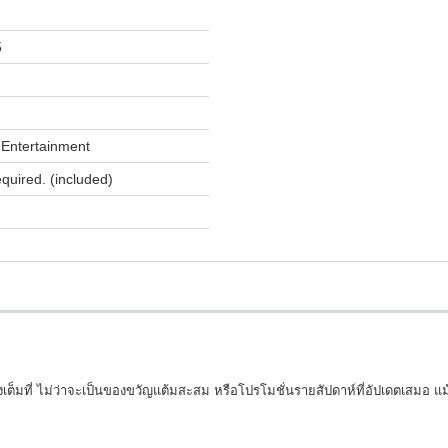
5
Entertainment
equired. (included)
ต็มที่ ไม่ว่าจะเป็นของขวัญแต้มสะสม หรือโปรโมชั่นรายสัปดาห์ที่อัปเดตเสมอ แม้ค