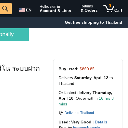
0
Returns
Hello, sign in
EN
& Orders
Cart
Account & Lists
Get free shipping to Thailand
าสิโน ระบบฝาก
Buy used:
$860.85
Delivery
Saturday, April 12
to
Thailand
Or fastest delivery
Thursday,
April 10
. Order within
16 hrs 8
mins
Deliver to
Thailand
Used: Very Good
|
Details
Sold by
jerseys4thewin