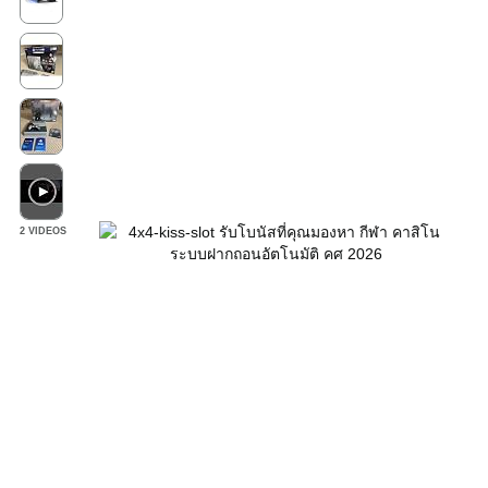
2 VIDEOS