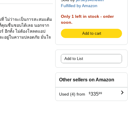
Fulfilled by Amazon
Only 1 left in stock - order
ที่ ไม่ว่าจะเป็นการสะสมแต้ม
soon.
ที่คุณชื่นชอบได้เลย นอกจาก
ร์ อีกทั้ง ไม่ต้องโหลดแอป
Add to cart
งจะอยู่ในความปลอดภัย มั่นใจ
Add to List
Other sellers on Amazon
$
335
99
Used (4) from