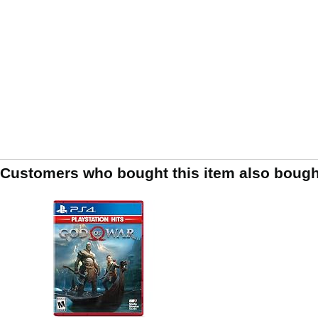
Customers who bought this item also bough