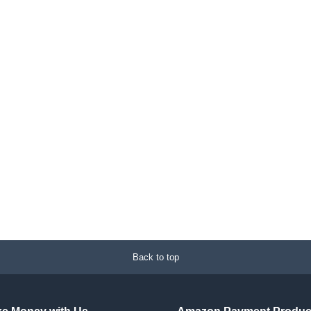
Back to top