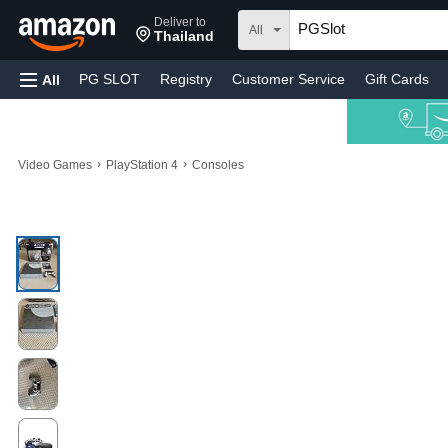
Deliver to
All
Thailand
PG SLOT
Registry
Customer Service
Gift Cards
All
›
›
Video Games
PlayStation 4
Consoles