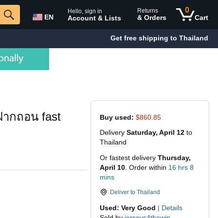
0
Returns
Hello, sign in
EN
& Orders
Cart
Account & Lists
Get free shipping to Thailand
 ฝากถอน fast
Buy used:
$860.85
Delivery
Saturday, April 12
to
Thailand
Or fastest delivery
Thursday,
April 10
. Order within
16 hrs 8
mins
Deliver to
Thailand
Used: Very Good
|
Details
Sold by
jerseys4thewin