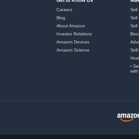
Get to Know Us
Mak
Careers
Sell
Blog
Sell
About Amazon
Sell
Investor Relations
Beco
Amazon Devices
Adve
Amazon Science
Self
Hos
›
Se
with