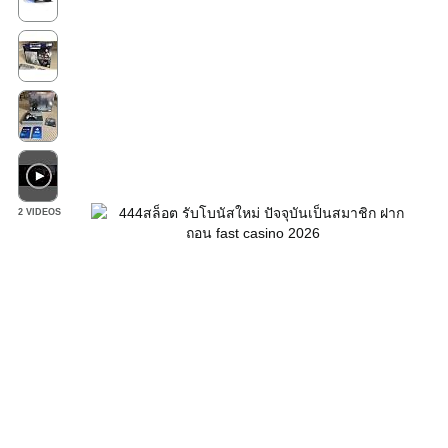
2 VIDEOS