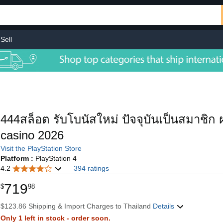
Sell
444สล็อต รับโบนัสใหม่ ปัจจุบันเป็นสมาชิก
casino 2026
Visit the PlayStation Store
Platform :
PlayStation 4
4.2
394 ratings
719
$
98
$123.86 Shipping & Import Charges to Thailand
Details
Only 1 left in stock - order soon.