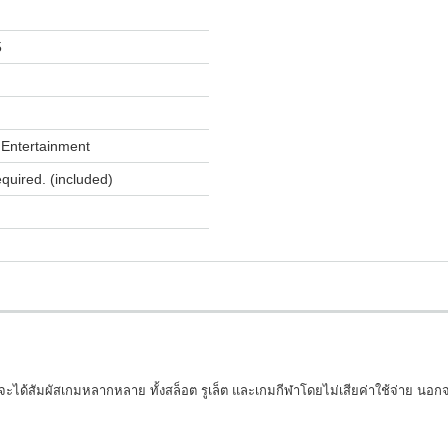
5
Entertainment
equired. (included)
ะได้สัมผัสเกมหลากหลาย ทั้งสล็อต รูเล็ต และเกมกีฬาโดยไม่เสียค่าใช้จ่าย นอกจา