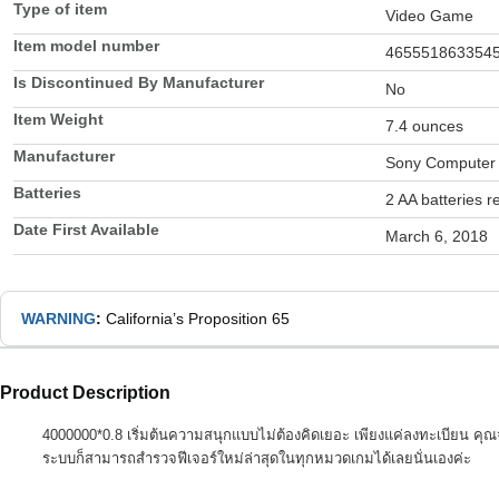
Type of item
Video Game
Item model number
465551863354
Is Discontinued By Manufacturer
No
Item Weight
7.4 ounces
Manufacturer
Sony Computer 
Batteries
2 AA batteries r
Date First Available
March 6, 2018
WARNING
:
California’s Proposition 65
Product Description
4000000*0.8 เริ่มต้นความสนุกแบบไม่ต้องคิดเยอะ เพียงแค่ลงทะเบียน คุณจ
ระบบก็สามารถสำรวจฟีเจอร์ใหม่ล่าสุดในทุกหมวดเกมได้เลยนั่นเองค่ะ