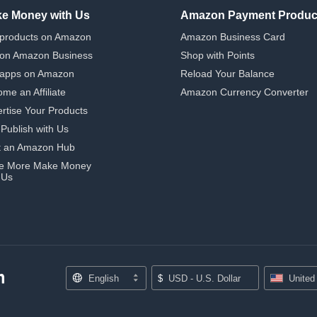
e Money with Us
Amazon Payment Produc
 products on Amazon
Amazon Business Card
 on Amazon Business
Shop with Points
 apps on Amazon
Reload Your Balance
me an Affiliate
Amazon Currency Converter
rtise Your Products
-Publish with Us
t an Amazon Hub
e More Make Money
 Us
English
$
USD - U.S. Dollar
United