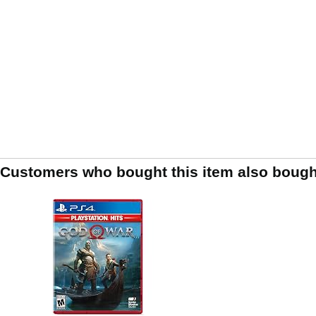
Customers who bought this item also bough