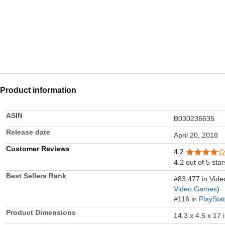
Product information
ASIN
B030236635
Release date
April 20, 2018
Customer Reviews
4.2
4.2 out of 5 star
Best Sellers Rank
#83,477 in Vid
Video Games
)
#116 in
PlaySta
Product Dimensions
14.3 x 4.5 x 17