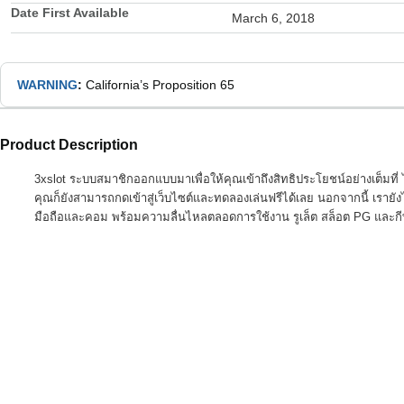
Date First Available
March 6, 2018
WARNING
:
California’s Proposition 65
Product Description
3xslot ระบบสมาชิกออกแบบมาเพื่อให้คุณเข้าถึงสิทธิประโยชน์อย่างเต็มที่ ไ
คุณก็ยังสามารถกดเข้าสู่เว็บไซต์และทดลองเล่นฟรีได้เลย นอกจากนี้ เรายัง
มือถือและคอม พร้อมความลื่นไหลตลอดการใช้งาน รูเล็ต สล็อต PG และกีฬา 