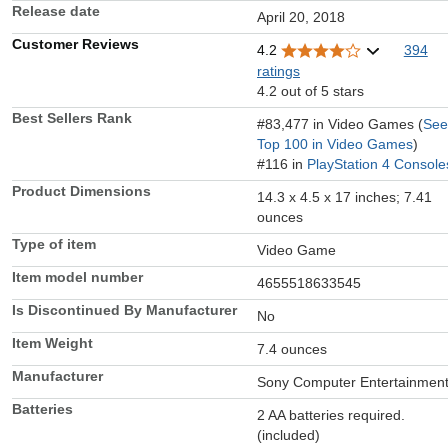
Release date
April 20, 2018
Customer Reviews
4.2
394
ratings
4.2 out of 5 stars
Best Sellers Rank
#83,477 in Video Games (
See
Top 100 in Video Games
)
#116 in
PlayStation 4 Console
Product Dimensions
14.3 x 4.5 x 17 inches; 7.41
ounces
Type of item
Video Game
Item model number
4655518633545
Is Discontinued By Manufacturer
No
Item Weight
7.4 ounces
Manufacturer
Sony Computer Entertainmen
Batteries
2 AA batteries required.
(included)