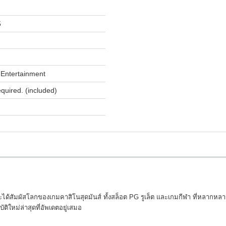
5
Entertainment
equired. (included)
ได้สัมผัสโลกของเกมคาสิโนสุดมันส์ ทั้งสล็อต PG รูเล็ต และเกมกีฬา ที่หลากหลา
ติใหม่ล่าสุดที่อัพเดตอยู่เสมอ