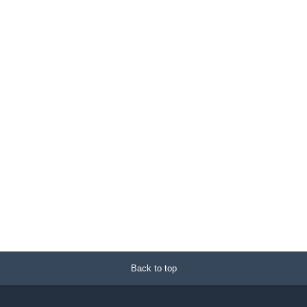
Back to top