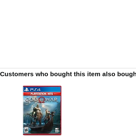
Customers who bought this item also bough