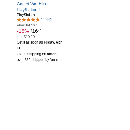
God of War Hits -
PlayStation 4
PlayStation
11,442
PlayStation 4
-18%
16
$
43
List:
$19.99
Get it as soon as
Friday, Apr
11
FREE Shipping on orders
over $35 shipped by Amazon