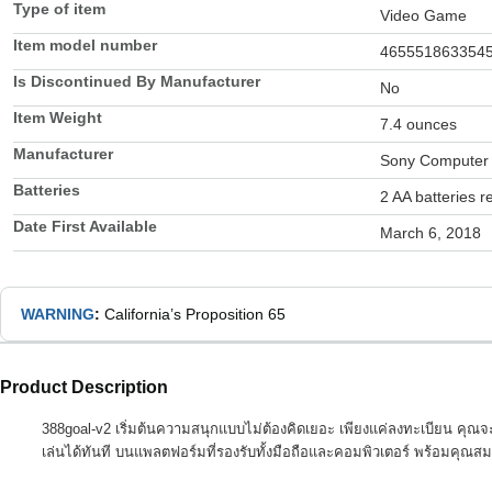
Type of item
Video Game
Item model number
465551863354
Is Discontinued By Manufacturer
No
Item Weight
7.4 ounces
Manufacturer
Sony Computer 
Batteries
2 AA batteries r
Date First Available
March 6, 2018
WARNING
:
California’s Proposition 65
Product Description
388goal-v2 เริ่มต้นความสนุกแบบไม่ต้องคิดเยอะ เพียงแค่ลงทะเบียน คุณจะ
เล่นได้ทันที บนแพลตฟอร์มที่รองรับทั้งมือถือและคอมพิวเตอร์ พร้อมคุณสมบั