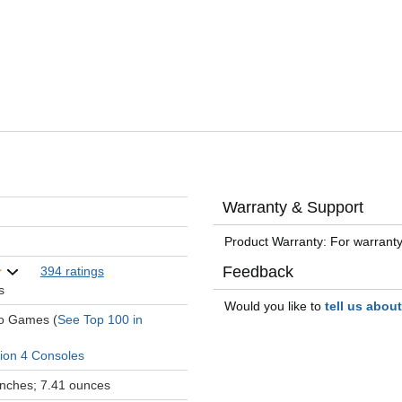
Warranty & Support
Product Warranty: For warranty
Feedback
394 ratings
s
Would you like to
tell us abou
eo Games (
See Top 100 in
tion 4 Consoles
 inches; 7.41 ounces