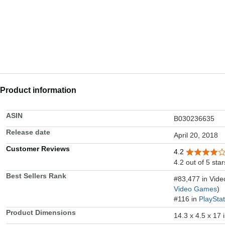
Product information
ASIN
B030236635
Release date
April 20, 2018
Customer Reviews
4.2
4.2 out of 5 star
Best Sellers Rank
#83,477 in Vid
Video Games
)
#116 in
PlaySta
Product Dimensions
14.3 x 4.5 x 17