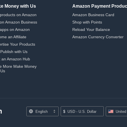
e Money with Us
Amazon Payment Produc
 products on Amazon
Amazon Business Card
 on Amazon Business
Shop with Points
 apps on Amazon
Reload Your Balance
me an Affiliate
Amazon Currency Converter
rtise Your Products
-Publish with Us
t an Amazon Hub
e More Make Money
 Us
English
$
USD - U.S. Dollar
United