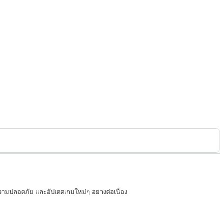
จความปลอดภัย และอัปเดตเกมใหม่ๆ อย่างต่อเนื่อง