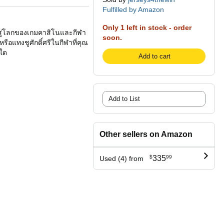
Fulfilled by Amazon
Only 1 left in stock - order
้าสู่โลกของเกมคาสิโนและกีฬา
soon.
ือแทงชูศักดิ์ศรีในกีฬาที่คุณ
งใด
Add to cart
Add to List
Other sellers on Amazon
$
335
99
Used (4) from