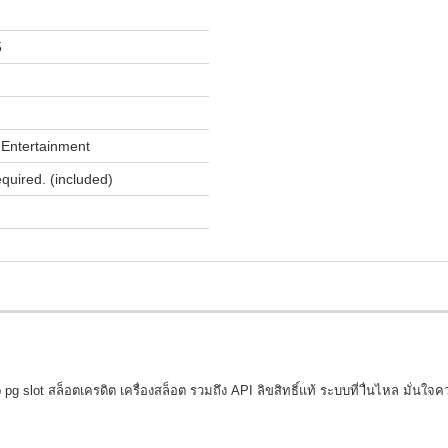
5
Entertainment
equired. (included)
 slot สล็อตเครดิต เครื่องสล็อต รวมถึง API ลิขสิทธิ์แท้ ระบบที่ lื่นไหล มั่นใ