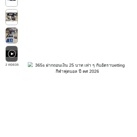
2 VIDEOS