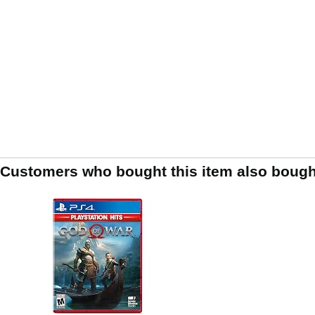
Customers who bought this item also bough