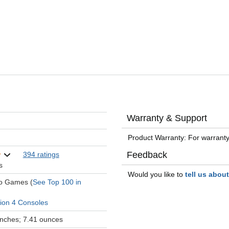
Warranty & Support
Product Warranty: For warranty
Feedback
394 ratings
s
Would you like to
tell us abou
eo Games (
See Top 100 in
tion 4 Consoles
 inches; 7.41 ounces