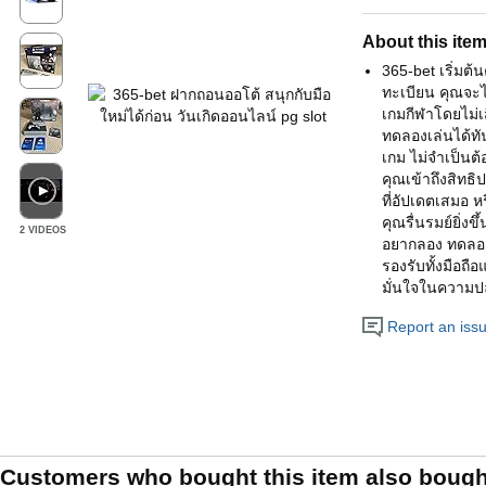
About this ite
365-bet เริ่มต
ทะเบียน คุณจะไ
เกมกีฬาโดยไม่เ
ทดลองเล่นได้ทั
เกม ไม่จำเป็นต
คุณเข้าถึงสิทธิ
ที่อัปเดตเสมอ 
คุณรื่นรมย์ยิ่งข
2 VIDEOS
อยากลอง ทดลอง
รองรับทั้งมือถือ
มั่นใจในความปล
Report an issue
Customers who bought this item also bough