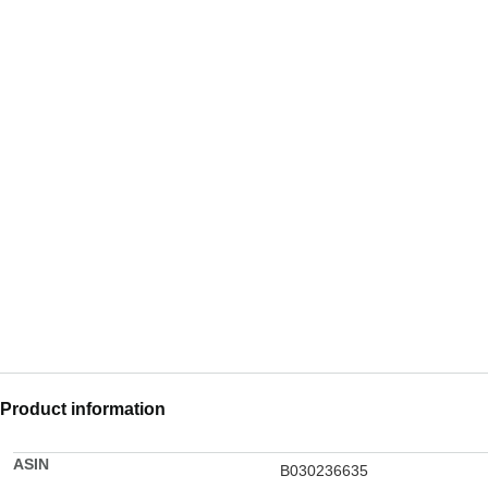
Product information
ASIN
B030236635