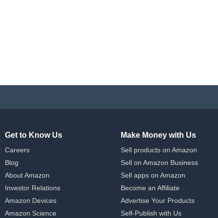
Get to Know Us
Make Money with Us
Careers
Sell products on Amazon
Blog
Sell on Amazon Business
About Amazon
Sell apps on Amazon
Investor Relations
Become an Affiliate
Amazon Devices
Advertise Your Products
Amazon Science
Self-Publish with Us