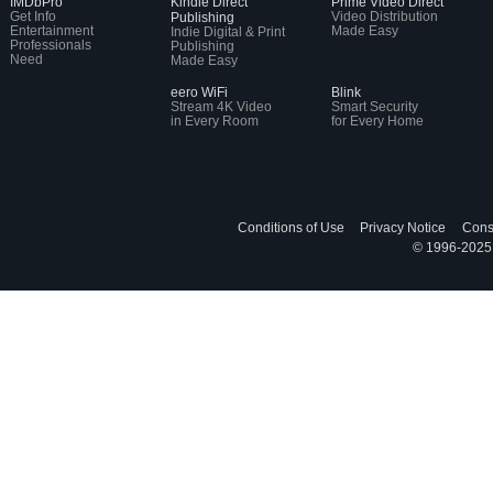
IMDbPro
Kindle Direct
Prime Video Direct
Get Info
Video Distribution
Publishing
Entertainment
Made Easy
Indie Digital & Print
Professionals
Publishing
Need
Made Easy
eero WiFi
Blink
Stream 4K Video
Smart Security
in Every Room
for Every Home
Conditions of Use
Privacy Notice
Cons
© 1996-2025, 