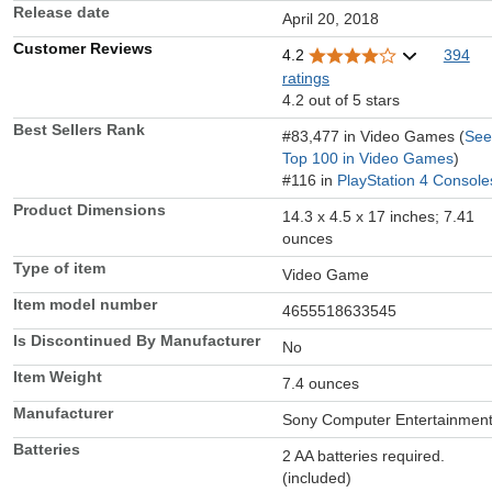
Release date
April 20, 2018
Customer Reviews
4.2
394
ratings
4.2 out of 5 stars
Best Sellers Rank
#83,477 in Video Games (
See
Top 100 in Video Games
)
#116 in
PlayStation 4 Console
Product Dimensions
14.3 x 4.5 x 17 inches; 7.41
ounces
Type of item
Video Game
Item model number
4655518633545
Is Discontinued By Manufacturer
No
Item Weight
7.4 ounces
Manufacturer
Sony Computer Entertainmen
Batteries
2 AA batteries required.
(included)