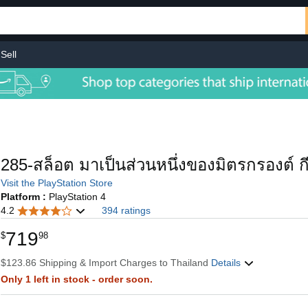
Sell
285-สล็อต มาเป็นส่วนหนึ่งของมิตรกรองต์ 
Visit the PlayStation Store
Platform :
PlayStation 4
4.2
394 ratings
719
$
98
$123.86 Shipping & Import Charges to Thailand
Details
Only 1 left in stock - order soon.