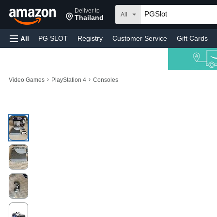
Deliver to
All
Thailand
PG SLOT
Registry
Customer Service
Gift Cards
All
›
›
Video Games
PlayStation 4
Consoles