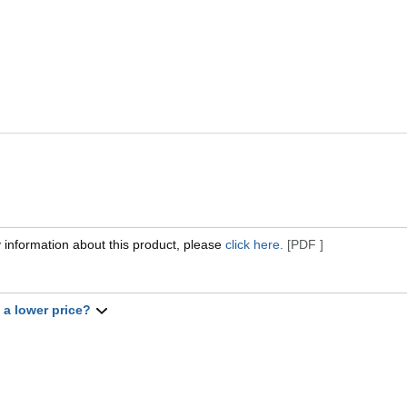
 information about this product, please
click here.
[PDF ]
t a lower price?