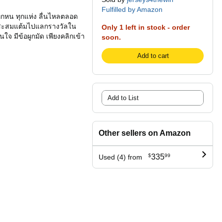
Fulfilled by Amazon
ุกหน ทุกแห่ง ลื่นไหลตลอด
อมสะสมแต้มไปแลกรางวัลใน
Only 1 left in stock - order
ใจ มีข้อผูกมัด เพียงคลิกเข้า
soon.
Add to cart
Add to List
Other sellers on Amazon
$
335
99
Used (4) from