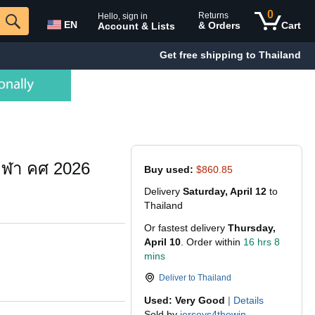
0
Returns
Hello, sign in
EN
& Orders
Cart
Account & Lists
Get free shipping to Thailand
กีฬา คศ 2026
Buy used:
$860.85
Delivery
Saturday, April 12
to
Thailand
Or fastest delivery
Thursday,
April 10
. Order within
16 hrs 8
mins
Deliver to
Thailand
Used: Very Good
|
Details
Sold by
jerseys4thewin