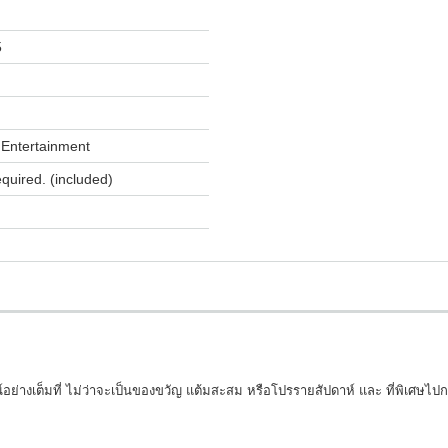
5
Entertainment
equired. (included)
ต็มที่ ไม่ว่าจะเป็นของขวัญ แต้มสะสม หรือโปรรายสัปดาห์ และ ที่พิเศษไปกว่านั