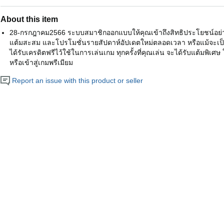
About this item
28-กรกฎาคม2566 ระบบสมาชิกออกแบบให้คุณเข้าถึงสิทธิประโยชน์อย่างเ
แต้มสะสม และโปรโมชั่นรายสัปดาห์อัปเดตใหม่ตลอดเวลา หรือแม้จะเป
ได้รับเครดิตฟรีไว้ใช้ในการเล่นเกม ทุกครั้งที่คุณเล่น จะได้รับแต้มพิเศ
หรือเข้าสู่เกมพรีเมียม
Report an issue with this product or seller