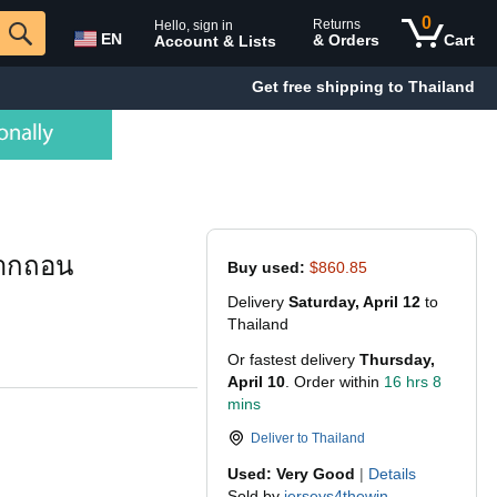
0
Returns
Hello, sign in
EN
& Orders
Cart
Account & Lists
Get free shipping to Thailand
ฝากถอน
Buy used:
$860.85
Delivery
Saturday, April 12
to
Thailand
Or fastest delivery
Thursday,
April 10
. Order within
16 hrs 8
mins
Deliver to
Thailand
Used: Very Good
|
Details
Sold by
jerseys4thewin