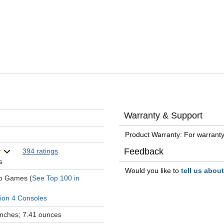
Warranty & Support
Product Warranty: For warranty
Feedback
394 ratings
s
Would you like to
tell us abou
eo Games (
See Top 100 in
tion 4 Consoles
 inches; 7.41 ounces