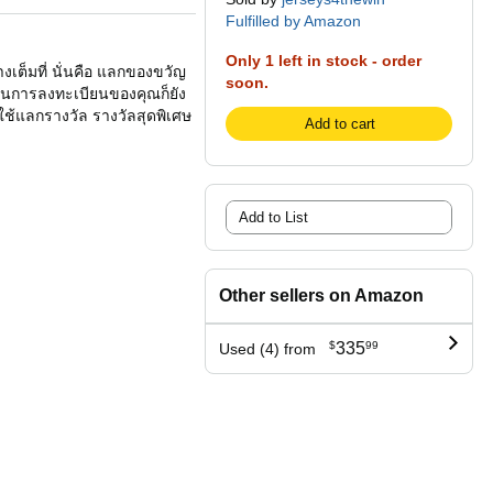
Fulfilled by Amazon
Only 1 left in stock - order
ต็มที่ นั่นคือ แลกของขวัญ
soon.
็นการลงทะเบียนของคุณก็ยัง
ษ ใช้แลกรางวัล รางวัลสุดพิเศษ
Add to cart
Add to List
Other sellers on Amazon
$
335
99
Used (4) from