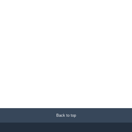
Back to top