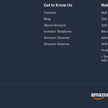
Get to Know Us
Mak
Careers
Sell
Blog
Sell
About Amazon
Sell
Investor Relations
Beco
Amazon Devices
Adve
Amazon Science
Self
Hos
›
Se
with