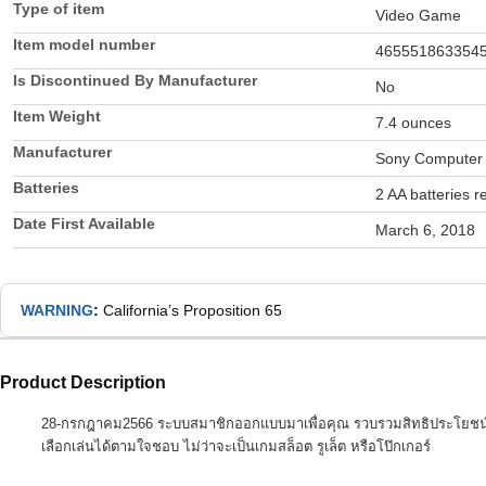
Type of item
Video Game
Item model number
465551863354
Is Discontinued By Manufacturer
No
Item Weight
7.4 ounces
Manufacturer
Sony Computer 
Batteries
2 AA batteries r
Date First Available
March 6, 2018
WARNING
:
California’s Proposition 65
Product Description
28-กรกฎาคม2566 ระบบสมาชิกออกแบบมาเพื่อคุณ รวบรวมสิทธิประโยชน์อย่างเ
เลือกเล่นได้ตามใจชอบ ไม่ว่าจะเป็นเกมสล็อต รูเล็ต หรือโป๊กเกอร์