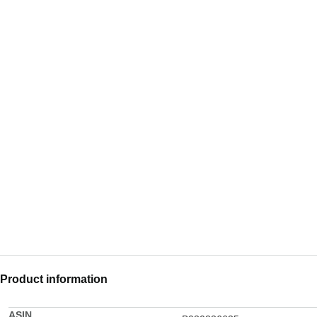
Product information
ASIN