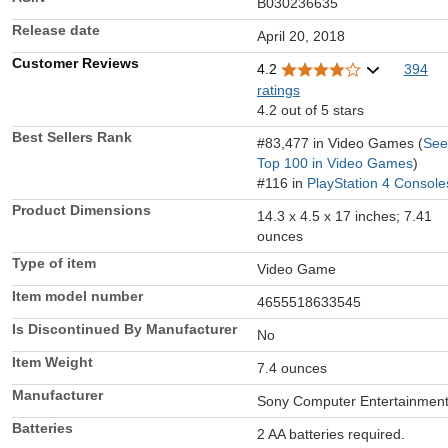
B030236635
Release date
April 20, 2018
Customer Reviews
4.2
394
ratings
4.2 out of 5 stars
Best Sellers Rank
#83,477 in Video Games (
See
Top 100 in Video Games
)
#116 in
PlayStation 4 Console
Product Dimensions
14.3 x 4.5 x 17 inches; 7.41
ounces
Type of item
Video Game
Item model number
4655518633545
Is Discontinued By Manufacturer
No
Item Weight
7.4 ounces
Manufacturer
Sony Computer Entertainmen
Batteries
2 AA batteries required.