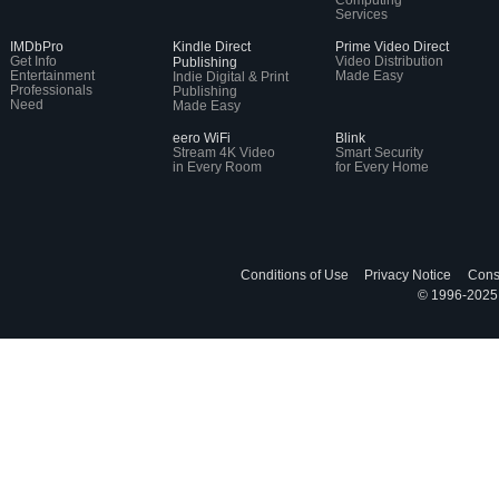
Services
IMDbPro
Kindle Direct
Prime Video Direct
Get Info
Video Distribution
Publishing
Entertainment
Made Easy
Indie Digital & Print
Professionals
Publishing
Need
Made Easy
eero WiFi
Blink
Stream 4K Video
Smart Security
in Every Room
for Every Home
Conditions of Use
Privacy Notice
Cons
© 1996-2025, 